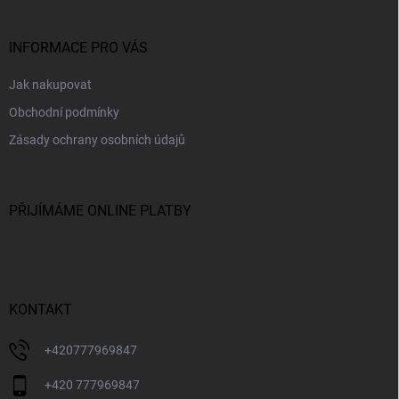
a
t
í
INFORMACE PRO VÁS
Jak nakupovat
Obchodní podmínky
Zásady ochrany osobních údajů
PŘIJÍMÁME ONLINE PLATBY
KONTAKT
+420777969847
+420 777969847