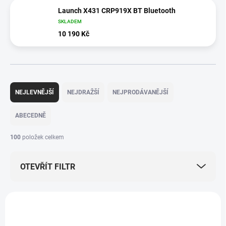
Launch X431 CRP919X BT Bluetooth
SKLADEM
10 190 Kč
Ř
a
NEJLEVNĚJŠÍ
NEJDRAŽŠÍ
NEJPRODÁVANĚJŠÍ
z
e
ABECEDNĚ
n
í
100
položek celkem
p
r
OTEVŘÍT FILTR
o
d
u
V
k
ý
AKCE
t
p
ů