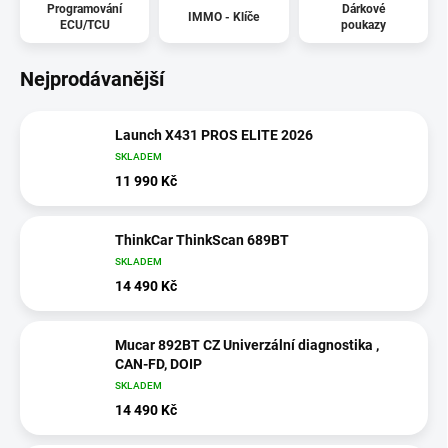
Programování
Dárkové
IMMO - Klíče
ECU/TCU
poukazy
Nejprodávanější
Launch X431 PROS ELITE 2026
SKLADEM
11 990 Kč
ThinkCar ThinkScan 689BT
SKLADEM
14 490 Kč
Mucar 892BT CZ Univerzální diagnostika ,
CAN-FD, DOIP
SKLADEM
14 490 Kč