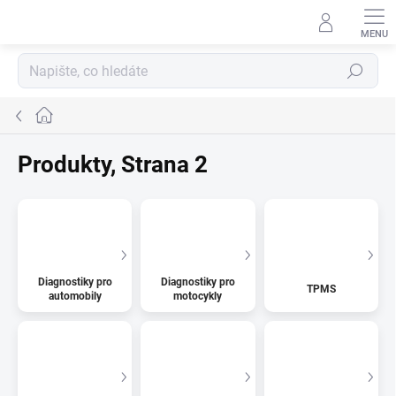
Přejít
na
obsah
Hledat
Domů
Produkty
, Strana 2
Diagnostiky pro
Diagnostiky pro
TPMS
automobily
motocykly