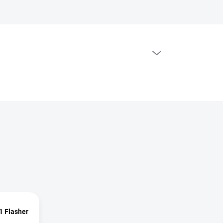
PRÁZDNÝ KOŠÍK
NÁKUPNÍ
KOŠÍK
1 Flasher