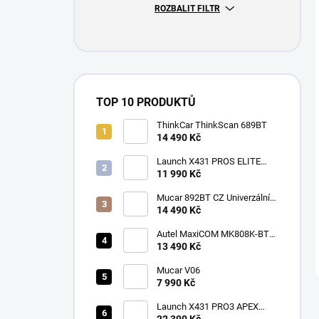
ROZBALIT FILTR
TOP 10 PRODUKTŮ
ThinkCar ThinkScan 689BT
14 490 Kč
Launch X431 PROS ELITE
2026
11 990 Kč
Mucar 892BT CZ Univerzální
diagnostika , CAN-FD, DOIP
14 490 Kč
Autel MaxiCOM MK808K-BT
CZ
13 490 Kč
Mucar V06
7 990 Kč
Launch X431 PRO3 APEX
2026 CZ
22 390 Kč