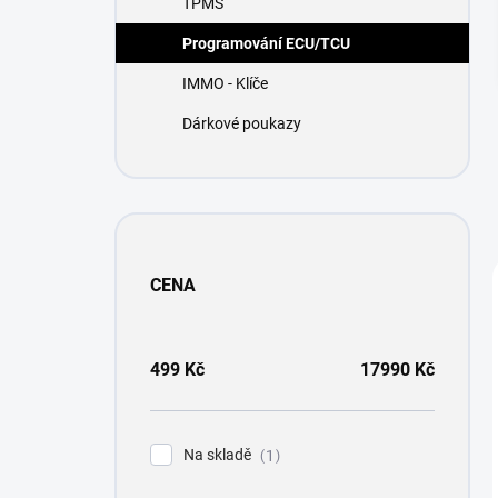
TPMS
í
p
Programování ECU/TCU
a
n
IMMO - Klíče
e
Dárkové poukazy
l
CENA
499
Kč
17990
Kč
Na skladě
1