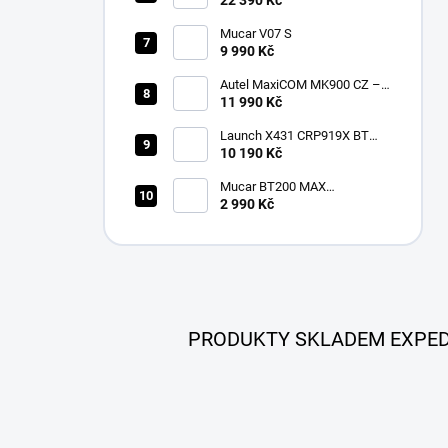
Mucar V07 S
9 990 Kč
Autel MaxiCOM MK900 CZ –
2026 profesionální
11 990 Kč
diagnostika
Launch X431 CRP919X BT
Bluetooth
10 190 Kč
Mucar BT200 MAX
multiznačková diagnostika v
2 990 Kč
češtině
PRODUKTY SKLADEM EXPED