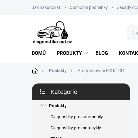
Přejít
Jak nakupovat
Obchodní podmínky
Zásady oc
na
obsah
DOMŮ
PRODUKTY
BLOG
KONTAK
Domů
Produkty
Programování ECU/TCU
P
Kategorie
o
Přeskočit
s
kategorie
t
Produkty
r
Diagnostiky pro automobily
a
n
Diagnostiky pro motocykly
n