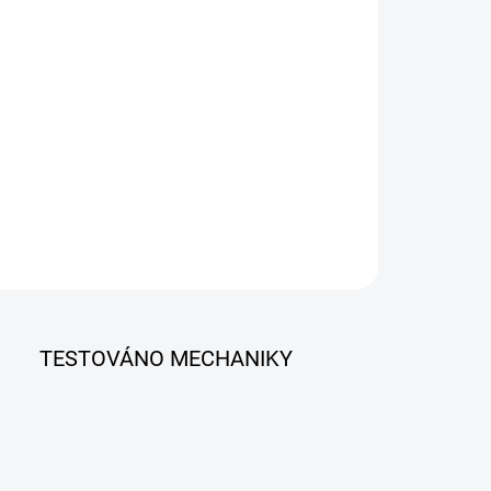
−
+
Přidat do košíku
esionální nástroj pro čtení, programování a aktivaci TPMS
orů. Podporuje více než 140 značek vozidel, pracuje
rátově přes OBD2 a je ideální pro pneuservisy i domácí
tí.
ILNÍ INFORMACE
ZEPTAT SE
TESTOVÁNO MECHANIKY