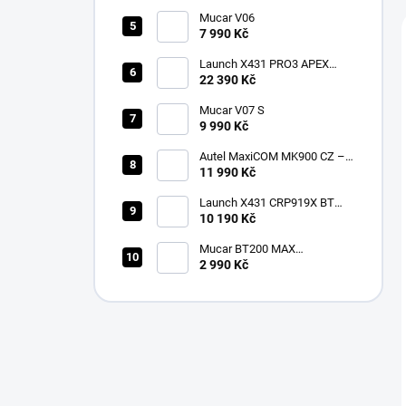
Mucar V06
7 990 Kč
Launch X431 PRO3 APEX
2026 CZ
22 390 Kč
Mucar V07 S
9 990 Kč
Autel MaxiCOM MK900 CZ –
2026 profesionální
11 990 Kč
diagnostika
Launch X431 CRP919X BT
Bluetooth
10 190 Kč
Mucar BT200 MAX
multiznačková diagnostika v
2 990 Kč
češtině