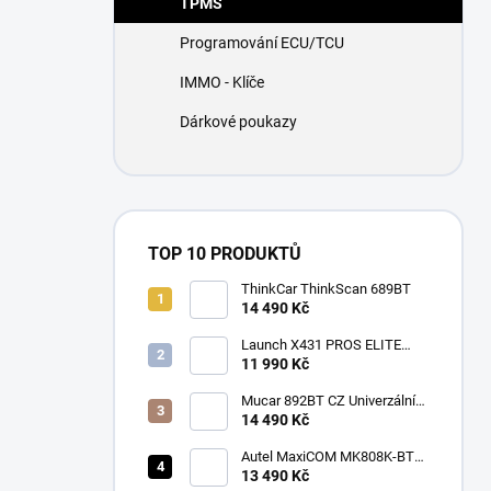
TPMS
í
p
Programování ECU/TCU
a
n
IMMO - Klíče
e
Dárkové poukazy
l
TOP 10 PRODUKTŮ
ThinkCar ThinkScan 689BT
14 490 Kč
Launch X431 PROS ELITE
2026
11 990 Kč
Mucar 892BT CZ Univerzální
diagnostika , CAN-FD, DOIP
14 490 Kč
Autel MaxiCOM MK808K-BT
CZ
13 490 Kč