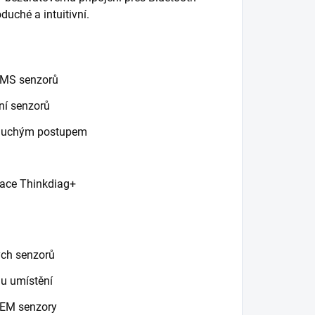
duché a intuitivní.
PMS senzorů
í senzorů
oduchým postupem
kace Thinkdiag+
ých senzorů
u umístění
OEM senzory