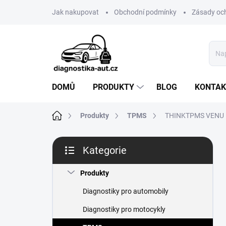
Přejít
Jak nakupovat
Obchodní podmínky
Zásady oc
na
obsah
DOMŮ
PRODUKTY
BLOG
KONTAK
Domů
Produkty
TPMS
THINKTPMS VENU 
P
Kategorie
o
Přeskočit
s
kategorie
t
Produkty
r
Diagnostiky pro automobily
a
n
Diagnostiky pro motocykly
n