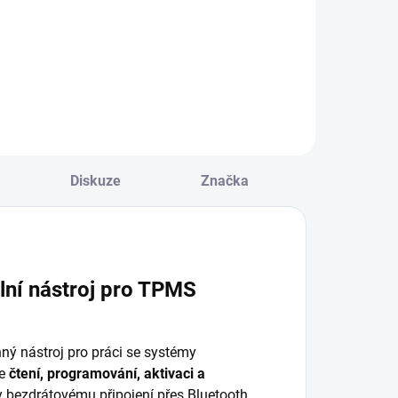
ýkonná 8"
servisními
iagnostika s
funkcemi,
odporou češtiny,
obousměrným
abelové připojení,
testováním a ECU
CU kódováním,
kódováním.
ktivními testy a
Podporuje 109+
oživotními
značek vozidel,
ktualizacemi
nabízí doživotní...
darma. Podporuje
Diskuze
Značka
50+ značek...
ní nástroj pro TPMS
ný nástroj pro práci se systémy
je
čtení, programování, aktivaci a
y bezdrátovému připojení přes Bluetooth