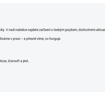
iky. V naší nabídce najdete zařízení s českým jazykem, doživotními aktua
žíváme v praxi – a přesně víme, co funguje.
a
ar, iCarsoft a jiné..
MK808K-BT