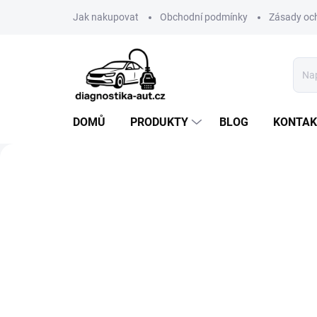
Přejít
Jak nakupovat
Obchodní podmínky
Zásady oc
na
obsah
DOMŮ
PRODUKTY
BLOG
KONTAK
Předchozí