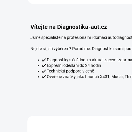
Vítejte na Diagnostika-aut.cz
Jsme specialisté na profesionální i domácí autodiagnost
Nejste si jistí výběrem? Poradíme. Diagnostiku sami pou
✔️ Diagnostiky s češtinou a aktualizacemi zdarm
✔️ Expresní odeslání do 24 hodin
✔️ Technická podpora v ceně
✔️ Ověřené značky jako Launch X431, Mucar, Thinkc
NOVINKA
MAXITPMS