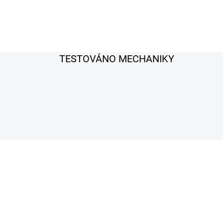
TESTOVÁNO MECHANIKY
AKCE
THINKCAR 689BT
TIP
A
ZDARMA