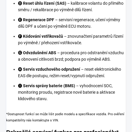
🅓
Reset úhlu řízení (SAS)
– kalibrace volantu do přímého
směru / rekalibrace po výměně dílů řízení.
🅔
Regenerace DPF
– servisní regenerace, učení výměny
dílů DPF a učení po výměně ECU motoru.
🅕
Kódování vstřikovačů
– znovunačtení parametrů řízení
po výměně / přehození vstřikovače.
🅖
Odvzdušnění ABS
– procedura pro odstranění vzduchu
a obnovení citlivosti brzd; podpora po výměně ABS.
🅗
Servis vzduchového odpružení
– reset elektronického
EAS dle postupu, režim reset/vypnutí odpružení.
🅘
Servis správy baterie (BMS)
– vyhodnocení SOC,
monitoring proudu, registrace nové baterie a aktivace
klidového stavu.
*Dostupnost funkcí se může lišit podle modelu a specifikace vozidla. Pro ověření
kompatibility nás kontaktujte s VIN.