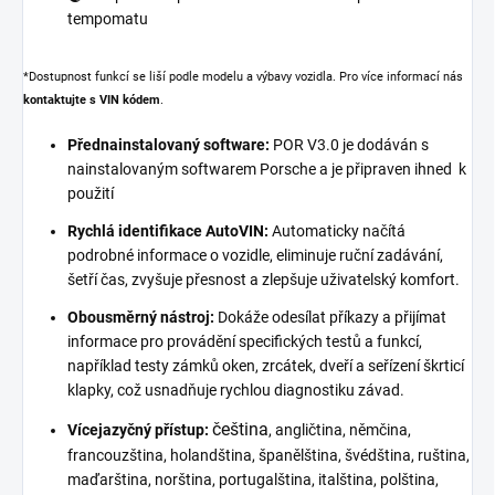
tempomatu
*Dostupnost funkcí se liší podle modelu a výbavy vozidla. Pro více informací nás
kontaktujte s VIN kódem
.
Přednainstalovaný software:
POR V3.0 je dodáván s
nainstalovaným softwarem Porsche a je připraven ihned k
použití
Rychlá identifikace AutoVIN:
Automaticky načítá
podrobné informace o vozidle, eliminuje ruční zadávání,
šetří čas, zvyšuje přesnost a zlepšuje uživatelský komfort.
Obousměrný nástroj:
Dokáže odesílat příkazy a přijímat
informace pro provádění specifických testů a funkcí,
například testy zámků oken, zrcátek, dveří a seřízení škrticí
klapky, což usnadňuje rychlou diagnostiku závad.
čeština
Vícejazyčný přístup:
, angličtina, němčina,
francouzština, holandština, španělština, švédština, ruština,
maďarština, norština, portugalština, italština, polština,