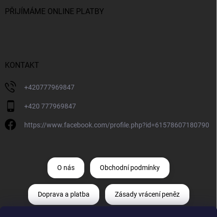
PŘIJÍMÁME ONLINE PLATBY
KONTAKT
+420777969847
+420 777969847
https://www.facebook.com/profile.php?id=61578607180790
O nás
Obchodní podmínky
Doprava a platba
Zásady vrácení peněz