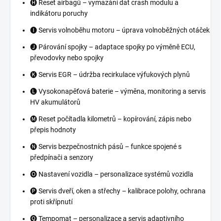
🅗 Reset airbagů – vymazání dat crash modulu a
indikátoru poruchy
🅘 Servis volnoběhu motoru – úprava volnoběžných otáček
🅙 Párování spojky – adaptace spojky po výměně ECU,
převodovky nebo spojky
🅚 Servis EGR – údržba recirkulace výfukových plynů
🅛 Vysokonapěťová baterie – výměna, monitoring a servis
HV akumulátorů
🅜 Reset počítadla kilometrů – kopírování, zápis nebo
přepis hodnoty
🅝 Servis bezpečnostních pásů – funkce spojené s
předpínači a senzory
🅞 Nastavení vozidla – personalizace systémů vozidla
🅟 Servis dveří, oken a střechy – kalibrace polohy, ochrana
proti skřípnutí
🅠 Tempomat – personalizace a servis adaptivního