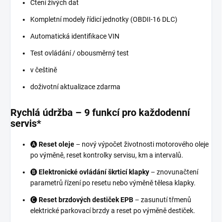
Čtení živých dat
Kompletní modely řídicí jednotky (OBDII-16 DLC)
Automatická identifikace VIN
Test ovládání / obousměrný test
v češtině
doživotní aktualizace zdarma
Rychlá údržba – 9 funkcí pro každodenní
servis*
🅐
Reset oleje
– nový výpočet životnosti motorového oleje
po výměně, reset kontrolky servisu, km a intervalů.
🅑
Elektronické ovládání škrticí klapky
– znovunačtení
parametrů řízení po resetu nebo výměně tělesa klapky.
🅒
Reset brzdových destiček EPB
– zasunutí třmenů
elektrické parkovací brzdy a reset po výměně destiček.