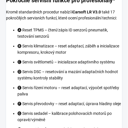
Pokročilé servisní funkce pro profesionály*
Kromě standardních procedur nabízí
iCarsoft LR V3.0
také 17
pokročilých servisních funkcí, které ocení profesionální technici:
🅐 Reset TPMS – čtení/zápis ID senzorů pneumatik,
testování senzorů
🅑 Servis klimatizace – reset adaptací, záběh a inicializace
kompresoru, krokový motor
🅒 Servis světlometů – inicializace adaptivního systému
🅓 Servis DSC – resetování a mazání adaptačních hodnot
systému kontroly stability
🅔 Servis řízení motoru – reset adaptací, výpočet spotřeby
paliva
🅕 Servis převodovky – reset adaptací, úprava hladiny oleje
🅖 Servis sedadel – kalibrace polohovacích motorů po
opravě/výměně