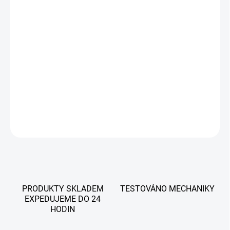
−
+
Přidat do košíku
iCarsoft POR V3.0 – profesionální diagnostika pro Porsche s 4"
dotykovou obrazovkou a aktualizací přes Wi-Fi. Podporuje
všechny hlavní systémy, plné OBDII funkce a pokročilé kalibrace
pro každodenní údržbu a diagnostiku. Doživotní update zdarma, v
češtině
DETAILNÍ INFORMACE
ZEPTAT SE
PRODUKTY SKLADEM
TESTOVÁNO MECHANIKY
EXPEDUJEME DO 24
HODIN