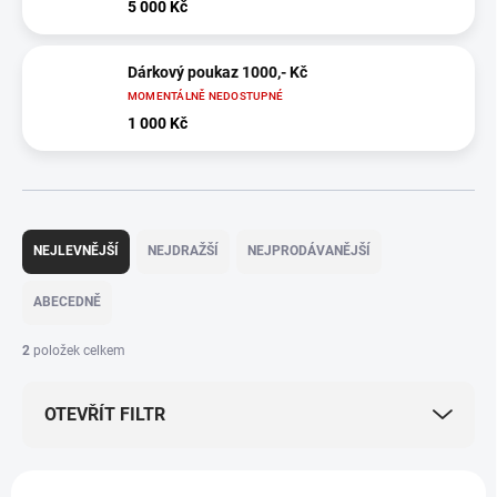
5 000 Kč
Dárkový poukaz 1000,- Kč
MOMENTÁLNĚ NEDOSTUPNÉ
1 000 Kč
Ř
a
NEJLEVNĚJŠÍ
NEJDRAŽŠÍ
NEJPRODÁVANĚJŠÍ
z
e
ABECEDNĚ
n
í
2
položek celkem
p
r
OTEVŘÍT FILTR
o
d
u
V
k