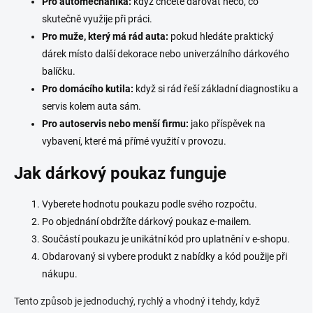
Pro automechanika:
když chcete darovat něco, co
skutečně využije při práci.
Pro muže, který má rád auta:
pokud hledáte praktický
dárek místo další dekorace nebo univerzálního dárkového
balíčku.
Pro domácího kutila:
když si rád řeší základní diagnostiku a
servis kolem auta sám.
Pro autoservis nebo menší firmu:
jako příspěvek na
vybavení, které má přímé využití v provozu.
Jak dárkový poukaz funguje
Vyberete hodnotu poukazu podle svého rozpočtu.
Po objednání obdržíte dárkový poukaz e-mailem.
Součástí poukazu je unikátní kód pro uplatnění v e-shopu.
Obdarovaný si vybere produkt z nabídky a kód použije při
nákupu.
Tento způsob je jednoduchý, rychlý a vhodný i tehdy, když