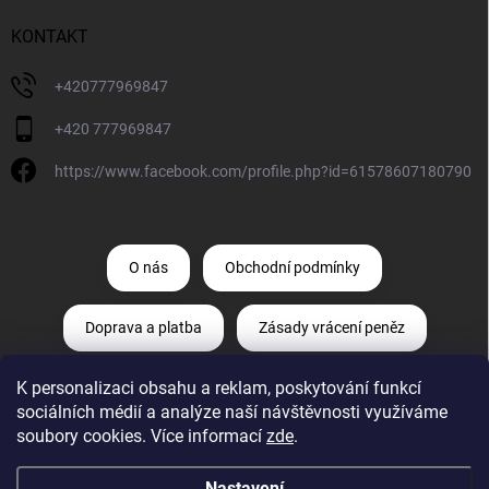
KONTAKT
+420777969847
+420 777969847
https://www.facebook.com/profile.php?id=61578607180790
O nás
Obchodní podmínky
Doprava a platba
Zásady vrácení peněz
K personalizaci obsahu a reklam, poskytování funkcí
Zásady ochrany osobních údajů
sociálních médií a analýze naší návštěvnosti využíváme
soubory cookies. Více informací
zde
.
Odstoupení od smlouvy
Reklamace
Nastavení