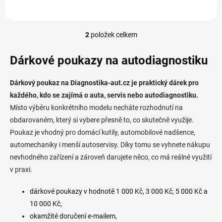
2
položek celkem
O
v
l
Dárkové poukazy na autodiagnostiku
á
d
Dárkový poukaz na Diagnostika-aut.cz je praktický dárek pro
a
c
každého, kdo se zajímá o auta, servis nebo autodiagnostiku.
í
Místo výběru konkrétního modelu necháte rozhodnutí na
p
obdarovaném, který si vybere přesně to, co skutečně využije.
r
v
Poukaz je vhodný pro domácí kutily, automobilové nadšence,
k
automechaniky i menší autoservisy. Díky tomu se vyhnete nákupu
y
nevhodného zařízení a zároveň darujete něco, co má reálné využití
v
v praxi.
ý
p
i
dárkové poukazy v hodnotě 1 000 Kč, 3 000 Kč, 5 000 Kč a
s
10 000 Kč,
u
okamžité doručení e-mailem,