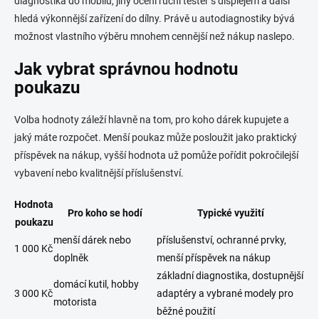
diagnostika do mobilu, jiný ocení ruční tester s displejem a další
hledá výkonnější zařízení do dílny. Právě u autodiagnostiky bývá
možnost vlastního výběru mnohem cennější než nákup naslepo.
Jak vybrat správnou hodnotu
poukazu
Volba hodnoty záleží hlavně na tom, pro koho dárek kupujete a
jaký máte rozpočet. Menší poukaz může posloužit jako praktický
příspěvek na nákup, vyšší hodnota už pomůže pořídit pokročilejší
vybavení nebo kvalitnější příslušenství.
Hodnota
Pro koho se hodí
Typické využití
poukazu
menší dárek nebo
příslušenství, ochranné prvky,
1 000 Kč
doplněk
menší příspěvek na nákup
základní diagnostika, dostupnější
domácí kutil, hobby
3 000 Kč
adaptéry a vybrané modely pro
motorista
běžné použití