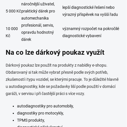
náročnější uživatel,
lepší diagnostické řešení nebo
5 000 Kč
praktický dárek pro
výrazný příspěvek na vyšší řadu
automechanika
profesionál, servis,
10 000
významný rozpočet na pokročilé
opravdu hodnotný
Kč
diagnostické vybavení
dárek
Na co lze dárkový poukaz využít
Dárkový poukaz lze použít na produkty z nabídky e-shopu.
Obdarovaný si tak může vybrat přesně podle svých potřeb,
zkušeností i typu vozidel, se kterými pracuje. To je důležité hlavně
u autodiagnostiky, kde se požadavky liší podle použití v domácí
garáži, v servisu i při častější práci s více vozy.
autodiagnostiky pro automobily,
diagnostiky pro motocykly,
TPMS produkty,