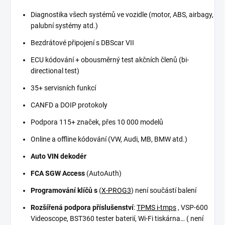
Diagnostika všech systémů ve vozidle (motor, ABS, airbagy,
palubní systémy atd.)
Bezdrátové připojení s DBScar VII
ECU kódování + obousměrný test akčních členů (bi-
directional test)
35+ servisních funkcí
CANFD a DOIP protokoly
Podpora 115+ značek, přes 10 000 modelů
Online a offline kódování (VW, Audi, MB, BMW atd.)
Auto VIN dekodér
FCA SGW Access
(AutoAuth)
Programování klíčů s
(
X-PROG3
) není součástí balení
Rozšířená podpora příslušenství
:
TPMS i-tmps
, VSP-600
Videoscope, BST360 tester baterií, Wi-Fi tiskárna… ( není