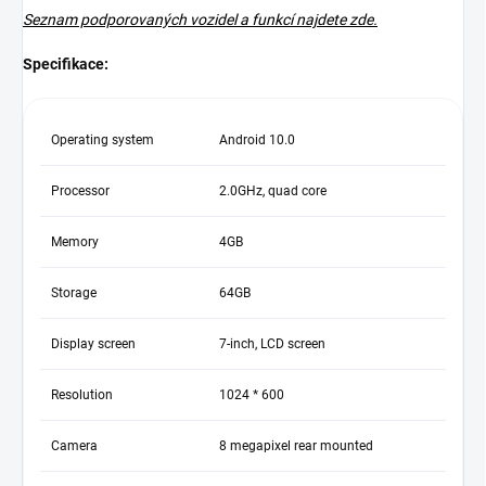
Seznam podporovaných vozidel a funkcí najdete zde.
Specifikace:
Operating system
Android 10.0
Processor
2.0GHz, quad core
Memory
4GB
Storage
64GB
Display screen
7-inch, LCD screen
Resolution
1024 * 600
Camera
8 megapixel rear mounted