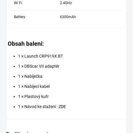
Wi Fi
2.4GHz
Battery
6300mAh
Obsah balení:
1 × Launch CRP919X BT
1 × DBScar VII adaptér
1 × Nabíječka
1 × Nabíjecí kabel
1 × Plastový kufr
1 × Návod ke stažení :
ZDE