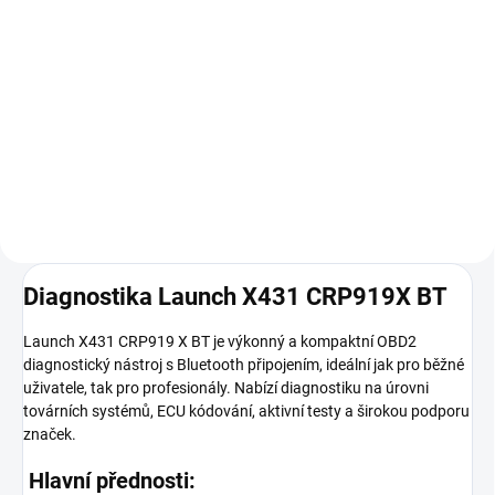
MUCAR 892BT PRO je pokročilá
Do košíku
bezdrátová autodiagnostika v
češtině s podporou všech
Nemáte čas řešit registraci
systémů vozidla, Topology Map,
zařízení, vytváření účtu nebo
J2534 Pass-Thru, ECU
stahování aktualizací? Využijte
kódováním, aktivními testy a
naši službu předprodejní přípravy
doživotními...
diagnostiky.
Diagnostika Launch X431 CRP919X BT
Launch X431 CRP919 X BT je výkonný a kompaktní OBD2
diagnostický nástroj s Bluetooth připojením, ideální jak pro běžné
uživatele, tak pro profesionály. Nabízí diagnostiku na úrovni
továrních systémů, ECU kódování, aktivní testy a širokou podporu
značek.
Hlavní přednosti: