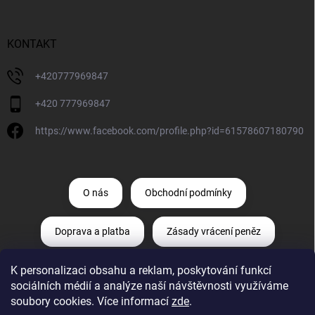
KONTAKT
+420777969847
+420 777969847
https://www.facebook.com/profile.php?id=61578607180790
O nás
Obchodní podmínky
Doprava a platba
Zásady vrácení peněz
K personalizaci obsahu a reklam, poskytování funkcí
Zásady ochrany osobních údajů
sociálních médií a analýze naší návštěvnosti využíváme
soubory cookies. Více informací
zde
.
Odstoupení od smlouvy
Reklamace