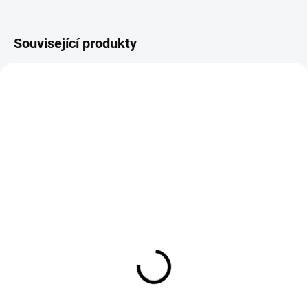
Související produkty
NOVINKA
NOVINKA
TIP
AKCE
ZDARMA
TIP
SKLADEM
SKLADEM
Aktivace, nastavení a
Mucar 892BT PRO
aktualizace
17 990 Kč
autodiagnostiky
14 867,77 Kč bez DPH
499 Kč
−
+
412,40 Kč bez DPH
−
+
Do košíku