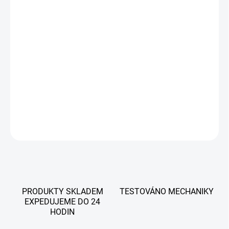
−
+
Přidat do košíku
Launch CRP919X BT CZ s DBScar VII umožňuje diagnostiku
vozidel všech značek. Je kompatibilní se všemi jednotkami a
podporuje i nejnovější modely vozidel. Přístroj podporuje český
jazyk.
DETAILNÍ INFORMACE
ZEPTAT SE
PRODUKTY SKLADEM
TESTOVÁNO MECHANIKY
EXPEDUJEME DO 24
HODIN