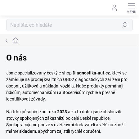
Přejít
na
obsah
Hledat
Domů
O nás
Jsme specializovaný český e-shop
Diagnostika-aut.cz
, který se
zaměřuje na prodej kvalitních OBD2 diagnostických zařízení pro
osobní , užitková a nákladní vozidla. Naše produkty pomáhají
řidičům, automechanikům i autoservisům rychle a přesně
identifikovat závady.
Na trhu působíme od roku
2023
a za tu dobu jsme obsloužili
stovky spokojených zákazníků po celé České republice.
Spolupracujeme pouze s ověřenými dodavateli a většinu zboží
máme
skladem
, abychom zajistili rychlé doručení.