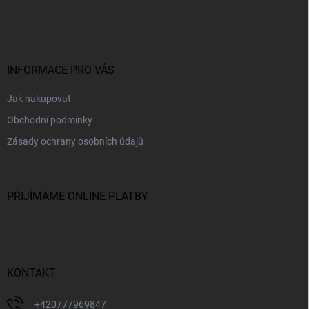
á
p
a
t
í
INFORMACE PRO VÁS
Jak nakupovat
Obchodní podmínky
Zásady ochrany osobních údajů
PŘIJÍMÁME ONLINE PLATBY
KONTAKT
+420777969847