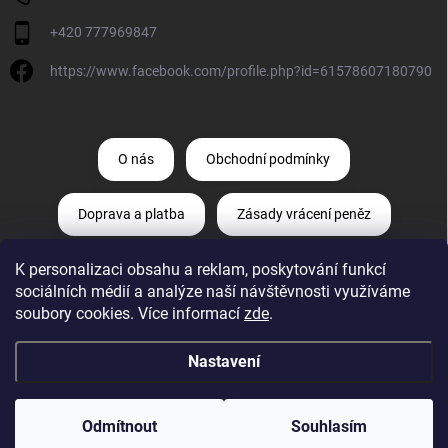
+420 777969847
https://www.facebook.com/profile.php?id=61578607180790
O nás
Obchodní podmínky
Doprava a platba
Zásady vrácení peněz
K personalizaci obsahu a reklam, poskytování funkcí
Zásady ochrany osobních údajů
sociálních médií a analýze naší návštěvnosti využíváme
soubory cookies. Více informací
zde
.
Odstoupení od smlouvy
Reklamace
Nastavení
Copyright 2026
Diagnostika-aut.cz
. Všechna práva vyhrazena.
Upravit
nastavení cookies
Odmítnout
Souhlasím