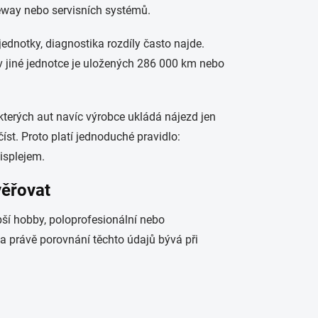
eway nebo servisních systémů.
ednotky, diagnostika rozdíly často najde.
 v jiné jednotce je uložených 286 000 km nebo
kterých aut navíc výrobce ukládá nájezd jen
t. Proto platí jednoduché pravidlo:
displejem.
věřovat
pší hobby, poloprofesionální nebo
k a právě porovnání těchto údajů bývá při