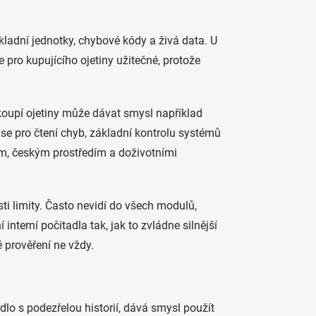
kladní jednotky, chybové kódy a živá data. U
 pro kupujícího ojetiny užitečné, protože
 koupí ojetiny může dávat smysl například
í se pro čtení chyb, základní kontrolu systémů
em, českým prostředím a doživotními
asti limity. Často nevidí do všech modulů,
interní počitadla tak, jak to zvládne silnější
 prověření ne vždy.
dlo s podezřelou historií, dává smysl použít