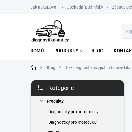
Přejít
Jak nakupovat
Obchodní podmínky
Zásady oc
na
obsah
DOMŮ
PRODUKTY
BLOG
KONTAK
Domů
Blog
Lze diagnostikou zjistit stočené kil
P
Kategorie
o
Přeskočit
s
kategorie
t
Produkty
r
Diagnostiky pro automobily
a
n
Diagnostiky pro motocykly
n