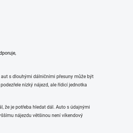
dporuje,
o aut s dlouhými dálničními přesuny může být
odezřele nízký nájezd, ale řídicí jednotka
, že je potřeba hledat dál. Auto s údajnými
ššímu nájezdu většinou není víkendový