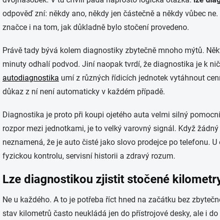
odpověď zní: někdy ano, někdy jen částečně a někdy vůbec ne. 
značce i na tom, jak důkladně bylo stočení provedeno.
Právě tady bývá kolem diagnostiky zbytečně mnoho mýtů. Někteř
minuty odhalí podvod. Jiní naopak tvrdí, že diagnostika je k ni
autodiagnostika
umí z různých řídicích jednotek vytáhnout cen
důkaz z ní není automaticky v každém případě.
Diagnostika je proto při koupi ojetého auta velmi silný pomocn
rozpor mezi jednotkami, je to velký varovný signál. Když žádný
neznamená, že je auto čisté jako slovo prodejce po telefonu. U 
fyzickou kontrolu, servisní historii a zdravý rozum.
Lze diagnostikou zjistit stočené kilomet
Ne u každého. A to je potřeba říct hned na začátku bez zbytečn
stav kilometrů často neukládá jen do přístrojové desky, ale i do