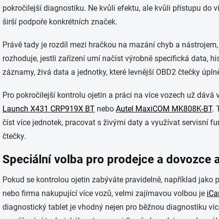
pokročilejší diagnostiku. Ne kvůli efektu, ale kvůli přístupu do ví
širší podpoře konkrétních značek.
Právě tady je rozdíl mezi hračkou na mazání chyb a nástrojem, k
rozhoduje, jestli zařízení umí načíst výrobně specifická data, his
záznamy, živá data a jednotky, které levnější OBD2 čtečky úplně
Pro pokročilejší kontrolu ojetin a práci na více vozech už dává 
Launch X431 CRP919X BT
nebo
Autel MaxiCOM MK808K-BT
. 
číst více jednotek, pracovat s živými daty a využívat servisní
čtečky.
Speciální volba pro prodejce a dovozce a
Pokud se kontrolou ojetin zabýváte pravidelně, například jako 
nebo firma nakupující více vozů, velmi zajímavou volbou je
iCa
diagnostický tablet je vhodný nejen pro běžnou diagnostiku víc