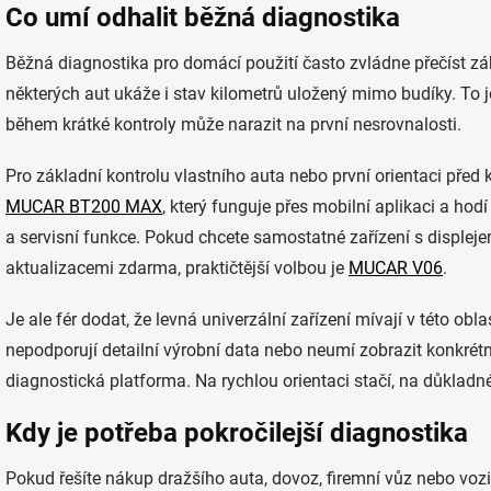
Co umí odhalit běžná diagnostika
Běžná diagnostika pro domácí použití často zvládne přečíst zá
některých aut ukáže i stav kilometrů uložený mimo budíky. To je
během krátké kontroly může narazit na první nesrovnalosti.
Pro základní kontrolu vlastního auta nebo první orientaci před
MUCAR BT200 MAX
, který funguje přes mobilní aplikaci a hod
a servisní funkce. Pokud chcete samostatné zařízení s displej
aktualizacemi zdarma, praktičtější volbou je
MUCAR V06
.
Je ale fér dodat, že levná univerzální zařízení mívají v této obl
nepodporují detailní výrobní data nebo neumí zobrazit konkrétní 
diagnostická platforma. Na rychlou orientaci stačí, na důkladné
Kdy je potřeba pokročilejší diagnostika
Pokud řešíte nákup dražšího auta, dovoz, firemní vůz nebo vozi