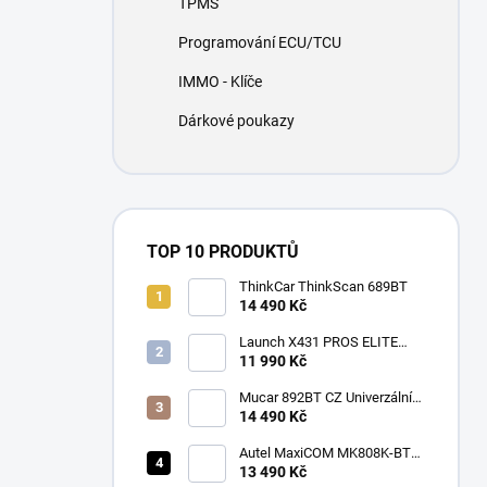
TPMS
í
p
Programování ECU/TCU
a
n
IMMO - Klíče
e
Dárkové poukazy
l
TOP 10 PRODUKTŮ
ThinkCar ThinkScan 689BT
14 490 Kč
Launch X431 PROS ELITE
2026
11 990 Kč
Mucar 892BT CZ Univerzální
diagnostika , CAN-FD, DOIP
14 490 Kč
Autel MaxiCOM MK808K-BT
CZ
13 490 Kč