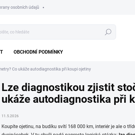
hrany osobních údajů
Hledat
T
OBCHODNÍ PODMÍNKY
ometry? Co ukáže autodiagnostika při koupi ojetiny
Lze diagnostikou zjistit st
ukáže autodiagnostika při k
11.5.2026
Koupíte ojetinu, na budíku svítí 168 000 km, interiér je ale o tř
dvojnásobek. V tu chvíli padá naprosto logická otázka:
lze dia