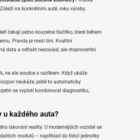
Záleží na konkrétním autě, roku výroby,
í čekají jedno kouzelné tlačítko, které během
čemu. Pravda je mezi tím. Kvalitní
ná data a odhalit nesoulad, ale stoprocentní
ík, ne ale soudce s razítkem. Když ukáže
 rozpor neukáže, ještě to automaticky
ojetin se vyplatí kombinovat diagnostiku,
ry u každého auta?
ého lakování reality. U modernějších vozidel se
 dalších modulů – například do řídicí jednotky