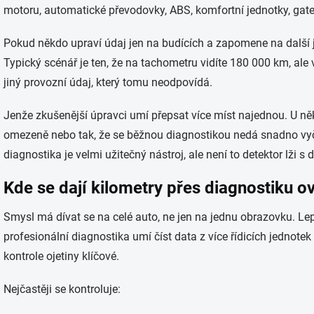
motoru, automatické převodovky, ABS, komfortní jednotky, gat
Pokud někdo upraví údaj jen na budících a zapomene na další j
Typický scénář je ten, že na tachometru vidíte 180 000 km, ale
jiný provozní údaj, který tomu neodpovídá.
Jenže zkušenější úpravci umí přepsat více míst najednou. U ně
omezeně nebo tak, že se běžnou diagnostikou nedá snadno vyčís
diagnostika je velmi užitečný nástroj, ale není to detektor lži s 
Kde se dají kilometry přes diagnostiku o
Smysl má dívat se na celé auto, ne jen na jednu obrazovku. Le
profesionální diagnostika umí číst data z více řídicích jednote
kontrole ojetiny klíčové.
Nejčastěji se kontroluje: