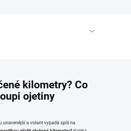
PRÁZDNÝ KOŠÍK
NÁKUPNÍ
KOŠÍK
očené kilometry? Co
oupi ojetiny
ídu unavenější a volant vypadá spíš na
gnostikou zjistit stočené kilometry?
Krátká