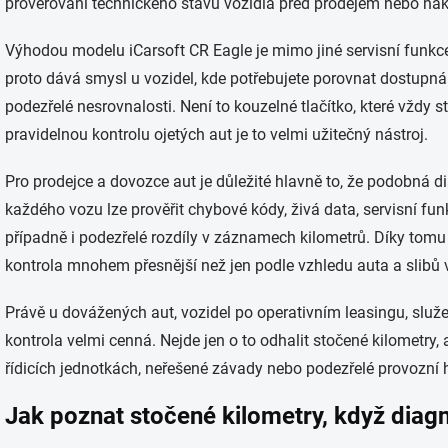
prověřování technického stavu vozidla před prodejem nebo ná
Výhodou modelu iCarsoft CR Eagle je mimo jiné servisní funkc
proto dává smysl u vozidel, kde potřebujete porovnat dostupná d
podezřelé nesrovnalosti. Není to kouzelné tlačítko, které vždy s
pravidelnou kontrolu ojetých aut je to velmi užitečný nástroj.
Pro prodejce a dovozce aut je důležité hlavně to, že podobná 
každého vozu lze prověřit chybové kódy, živá data, servisní fu
případně i podezřelé rozdíly v záznamech kilometrů. Díky tom
kontrola mnohem přesnější než jen podle vzhledu auta a slibů v
Právě u dovážených aut, vozidel po operativním leasingu, slu
kontrola velmi cenná. Nejde jen o to odhalit stočené kilometry, al
řídicích jednotkách, neřešené závady nebo podezřelé provozní 
Jak poznat stočené kilometry, když diag