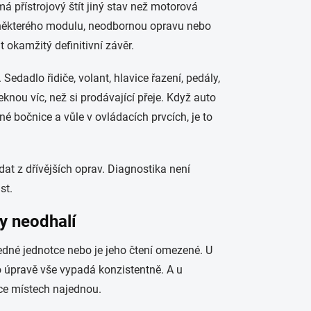
á přístrojový štít jiný stav než motorová
 některého modulu, neodbornou opravu nebo
 okamžitý definitivní závěr.
edadlo řidiče, volant, hlavice řazení, pedály,
knou víc, než si prodávající přeje. Když auto
 bočnice a vůle v ovládacích prvcích, je to
at z dřívějších oprav. Diagnostika není
st.
y neodhalí
jedné jednotce nebo je jeho čtení omezené. U
o úpravě vše vypadá konzistentně. A u
ce místech najednou.