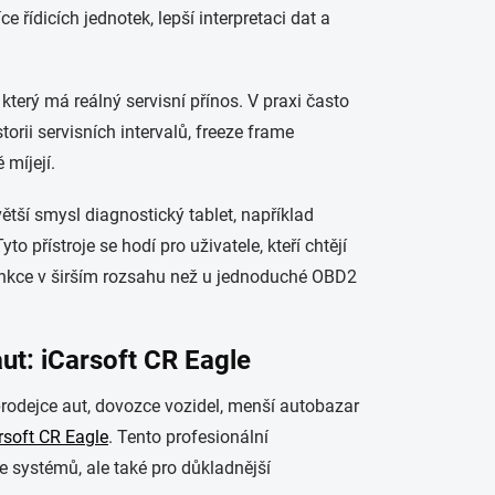
ce řídicích jednotek, lepší interpretaci dat a
terý má reálný servisní přínos. V praxi často
torii servisních intervalů, freeze frame
 míjejí.
větší smysl diagnostický tablet, například
Tyto přístroje se hodí pro uživatele, kteří chtějí
 funkce v širším rozsahu než u jednoduché OBD2
ut: iCarsoft CR Eagle
prodejce aut, dovozce vozidel, menší autobazar
rsoft CR Eagle
. Tento profesionální
e systémů, ale také pro důkladnější