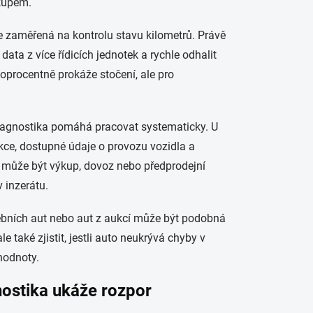
kupem.
e zaměřená na kontrolu stavu kilometrů. Právě
ata z více řídicích jednotek a rychle odhalit
toprocentně prokáže stočení, ale pro
diagnostika pomáhá pracovat systematicky. U
nkce, dostupné údaje o provozu vozidla a
u může být výkup, dovoz nebo předprodejní
 inzerátu.
žebních aut nebo aut z aukcí může být podobná
e také zjistit, jestli auto neukrývá chyby v
hodnoty.
nostika ukáže rozpor