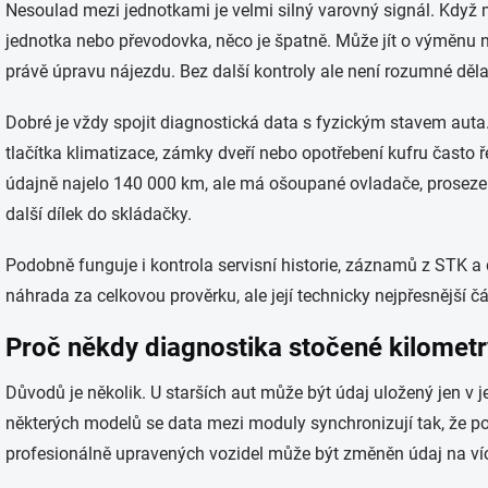
Nesoulad mezi jednotkami je velmi silný varovný signál. Když m
jednotka nebo převodovka, něco je špatně. Může jít o výměnu
právě úpravu nájezdu. Bez další kontroly ale není rozumné dělat
Dobré je vždy spojit diagnostická data s fyzickým stavem auta. S
tlačítka klimatizace, zámky dveří nebo opotřebení kufru často ře
údajně najelo 140 000 km, ale má ošoupané ovladače, prosezené
další dílek do skládačky.
Podobně funguje i kontrola servisní historie, záznamů z STK a d
náhrada za celkovou prověrku, ale její technicky nejpřesnější čá
Proč někdy diagnostika stočené kilometr
Důvodů je několik. U starších aut může být údaj uložený jen v 
některých modelů se data mezi moduly synchronizují tak, že p
profesionálně upravených vozidel může být změněn údaj na ví