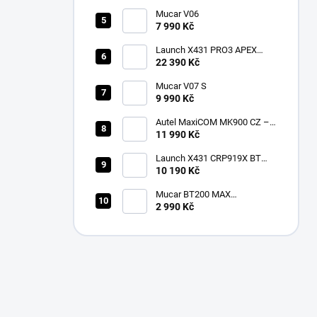
Mucar V06
7 990 Kč
Launch X431 PRO3 APEX
2026 CZ
22 390 Kč
Mucar V07 S
9 990 Kč
Autel MaxiCOM MK900 CZ –
2026 profesionální
11 990 Kč
diagnostika
Launch X431 CRP919X BT
Bluetooth
10 190 Kč
Mucar BT200 MAX
multiznačková diagnostika v
2 990 Kč
češtině