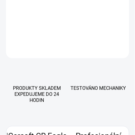
škálu vozidel. S 10,1" dotykovým displejem, výkonným hardwarem
a pokročilými funkcemi je ideální volbou pro profesionály i náročné
uživatele. Doživotní updat zdarma, v Češtině. Integrovaná čtečka
TPMS
DETAILNÍ INFORMACE
ZEPTAT SE
PRODUKTY SKLADEM
TESTOVÁNO MECHANIKY
EXPEDUJEME DO 24
HODIN