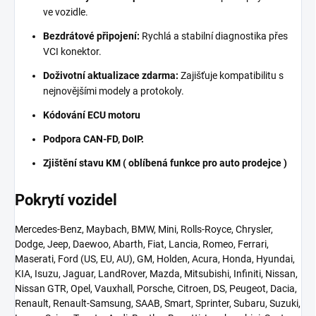
ve vozidle.
Bezdrátové připojení:
Rychlá a stabilní diagnostika přes
VCI konektor.
Doživotní aktualizace zdarma:
Zajišťuje kompatibilitu s
nejnovějšími modely a protokoly.
Kódování ECU motoru
Podpora CAN-FD, DoIP.
Zjištění stavu KM ( oblíbená funkce pro auto prodejce )
Pokrytí vozidel
Mercedes-Benz, Maybach, BMW, Mini, Rolls-Royce, Chrysler,
Dodge, Jeep, Daewoo, Abarth, Fiat, Lancia, Romeo, Ferrari,
Maserati, Ford (US, EU, AU), GM, Holden, Acura, Honda, Hyundai,
KIA, Isuzu, Jaguar, LandRover, Mazda, Mitsubishi, Infiniti, Nissan,
Nissan GTR, Opel, Vauxhall, Porsche, Citroen, DS, Peugeot, Dacia,
Renault, Renault-Samsung, SAAB, Smart, Sprinter, Subaru, Suzuki,