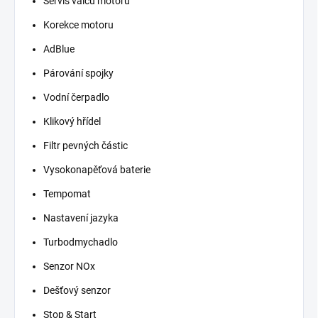
Servis válců motoru
Korekce motoru
AdBlue
Párování spojky
Vodní čerpadlo
Klikový hřídel
Filtr pevných částic
Vysokonapěťová baterie
Tempomat
Nastavení jazyka
Turbodmychadlo
Senzor NOx
Dešťový senzor
Stop & Start