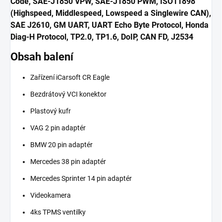
Code, SAE-J1850 VPW, SAE-J1850 PWM, ISO11898
(Highspeed, Middlespeed, Lowspeed a Singlewire CAN),
SAE J2610, GM UART, UART Echo Byte Protocol, Honda
Diag-H Protocol, TP2.0, TP1.6, DoIP, CAN FD, J2534
Obsah balení
Zařízení iCarsoft CR Eagle
Bezdrátový VCI konektor
Plastový kufr
VAG 2 pin adaptér
BMW 20 pin adaptér
Mercedes 38 pin adaptér
Mercedes Sprinter 14 pin adaptér
Videokamera
4ks TPMS ventilky