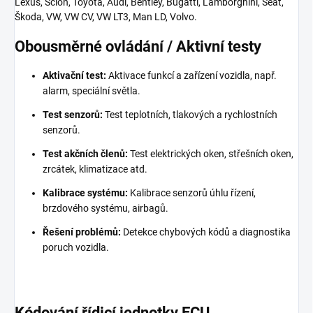
Lexus, Scion, Toyota, Audi, Bentley, Bugatti, Lamborghini, Seat,
Škoda, VW, VW CV, VW LT3, Man LD, Volvo.
Obousměrné ovládání / Aktivní testy
Aktivační test:
Aktivace funkcí a zařízení vozidla, např.
alarm, speciální světla.
Test senzorů:
Test teplotních, tlakových a rychlostních
senzorů.
Test akčních členů:
Test elektrických oken, střešních oken,
zrcátek, klimatizace atd.
Kalibrace systému:
Kalibrace senzorů úhlu řízení,
brzdového systému, airbagů.
Řešení problémů:
Detekce chybových kódů a diagnostika
poruch vozidla.
Kódování řídicí jednotky ECU