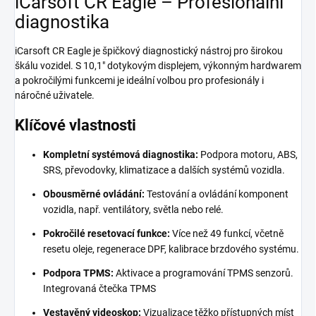
iCarsoft CR Eagle – Profesionální
diagnostika
iCarsoft CR Eagle je špičkový diagnostický nástroj pro širokou
škálu vozidel. S 10,1" dotykovým displejem, výkonným hardwarem
a pokročilými funkcemi je ideální volbou pro profesionály i
náročné uživatele.
Klíčové vlastnosti
Kompletní systémová diagnostika:
Podpora motoru, ABS,
SRS, převodovky, klimatizace a dalších systémů vozidla.
Obousměrné ovládání:
Testování a ovládání komponent
vozidla, např. ventilátory, světla nebo relé.
Pokročilé resetovací funkce:
Více než 49 funkcí, včetně
resetu oleje, regenerace DPF, kalibrace brzdového systému.
Podpora TPMS:
Aktivace a programování TPMS senzorů.
Integrovaná čtečka TPMS
Vestavěný videoskop:
Vizualizace těžko přístupných míst