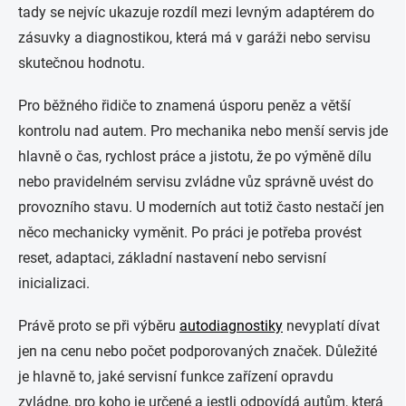
tady se nejvíc ukazuje rozdíl mezi levným adaptérem do
zásuvky a diagnostikou, která má v garáži nebo servisu
skutečnou hodnotu.
Pro běžného řidiče to znamená úsporu peněz a větší
kontrolu nad autem. Pro mechanika nebo menší servis jde
hlavně o čas, rychlost práce a jistotu, že po výměně dílu
nebo pravidelném servisu zvládne vůz správně uvést do
provozního stavu. U moderních aut totiž často nestačí jen
něco mechanicky vyměnit. Po práci je potřeba provést
reset, adaptaci, základní nastavení nebo servisní
inicializaci.
Právě proto se při výběru
autodiagnostiky
nevyplatí dívat
jen na cenu nebo počet podporovaných značek. Důležité
je hlavně to, jaké servisní funkce zařízení opravdu
zvládne, pro koho je určené a jestli odpovídá autům, která