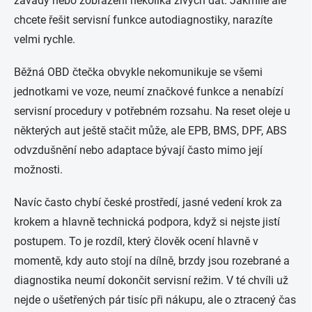
závady nebo zobrazení několika živých dat. Jakmile ale
chcete řešit servisní funkce autodiagnostiky, narazíte
velmi rychle.
Běžná OBD čtečka obvykle nekomunikuje se všemi
jednotkami ve voze, neumí značkové funkce a nenabízí
servisní procedury v potřebném rozsahu. Na reset oleje u
některých aut ještě stačit může, ale EPB, BMS, DPF, ABS
odvzdušnění nebo adaptace bývají často mimo její
možnosti.
Navíc často chybí české prostředí, jasné vedení krok za
krokem a hlavně technická podpora, když si nejste jistí
postupem. To je rozdíl, který člověk ocení hlavně v
momentě, kdy auto stojí na dílně, brzdy jsou rozebrané a
diagnostika neumí dokončit servisní režim. V té chvíli už
nejde o ušetřených pár tisíc při nákupu, ale o ztracený čas