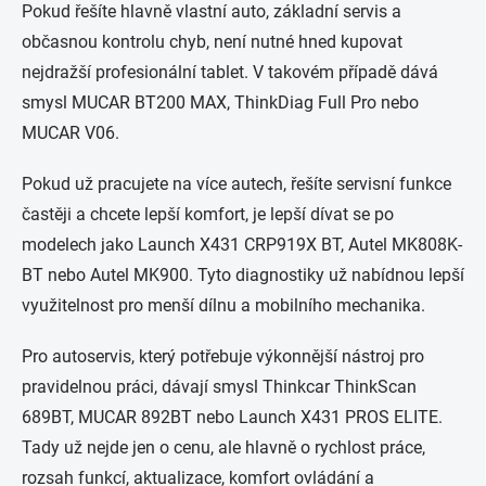
Pokud řešíte hlavně vlastní auto, základní servis a
občasnou kontrolu chyb, není nutné hned kupovat
nejdražší profesionální tablet. V takovém případě dává
smysl MUCAR BT200 MAX, ThinkDiag Full Pro nebo
MUCAR V06.
Pokud už pracujete na více autech, řešíte servisní funkce
častěji a chcete lepší komfort, je lepší dívat se po
modelech jako Launch X431 CRP919X BT, Autel MK808K-
BT nebo Autel MK900. Tyto diagnostiky už nabídnou lepší
využitelnost pro menší dílnu a mobilního mechanika.
Pro autoservis, který potřebuje výkonnější nástroj pro
pravidelnou práci, dávají smysl Thinkcar ThinkScan
689BT, MUCAR 892BT nebo Launch X431 PROS ELITE.
Tady už nejde jen o cenu, ale hlavně o rychlost práce,
rozsah funkcí, aktualizace, komfort ovládání a