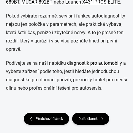
689BT
,
MUCAR 892BT
nebo
Launch X431 PROS ELITE
.
Pokud vybíráte rozumně, servisní funkce autodiagnostiky
nejsou jen položka v parametrech, ale praktická výbava,
která šetří čas, peníze i zbytečné nervy. A to je přesně ten
rozdíl, který v garáži i v servisu poznáte hned při první
opravě.
Podívejte se na naši nabídku
diagnostik pro automobily
a
vyberte zařízení podle toho, jestli hledáte jednoduchou
diagnostiku pro domácí použití, pokročilý tablet pro menší
dílnu nebo profesionální řešení pro autoservis.
Předchozí článek
Další článek