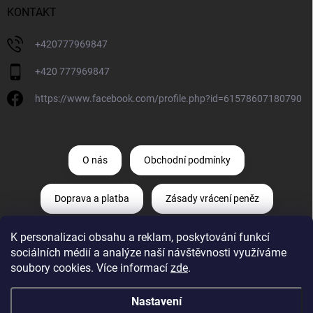
KONTAKT
+420777969847
+420 777969847
https://www.facebook.com/profile.php?id=61578607180790
O nás
Obchodní podmínky
Doprava a platba
Zásady vrácení peněz
K personalizaci obsahu a reklam, poskytování funkcí
Zásady ochrany osobních údajů
sociálních médií a analýze naší návštěvnosti využíváme
soubory cookies. Více informací
zde
.
Odstoupení od smlouvy
Reklamace
Nastavení