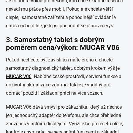
Je to dobrá volba pro někoho, kdo chce skladné řešení a
nevadí mu práce přes mobil. Pokud ale chcete větší
displej, samostatné zařízení a pohodlnější ovládání v
garáži nebo dílně, je lepší posunout se o úroveň výš.
3. Samostatný tablet s dobrým
poměrem cena/výkon: MUCAR V06
Pokud nechcete být závislí jen na telefonu a chcete
samostatný diagnostický tablet, dobrým krokem výš je
MUCAR V06
. Nabídne české prostředí, servisní funkce a
doživotní aktualizace zdarma, takže je vhodný pro
domácí použití i základní práci na více vozech.
MUCAR V06 dává smysl pro zákazníka, který už nechce
jen jednoduchý adaptér do telefonu, ale chce přehledné
zařízení s vlastním displejem. Využije ho při resetu oleje,
kontrole chyb, práci se servisními funkcemi a základní