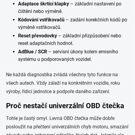
Adaptace škrticí klapky
– základní nastavení po
čištění nebo výměně.
Kódování vstřikovačů
– zadání korekčních kódů po
výměně vstřikovačů.
Reset převodovky
– základní přizpůsobení nebo
reset adaptačních hodnot.
AdBlue / SCR
– servisní úkony kolem emisního
systému u podporovaných vozidel.
Ne každá diagnostika zvládá všechny tyto funkce na
všech autech. Vždy záleží na konkrétním vozidle, roku
výroby, řídicí jednotce a podpoře daného zařízení.
Proč nestačí univerzální OBD čtečka
Tohle je častý omyl. Levná OBD čtečka může dobře
posloužit na přečtení univerzálních chyb motoru, smazání