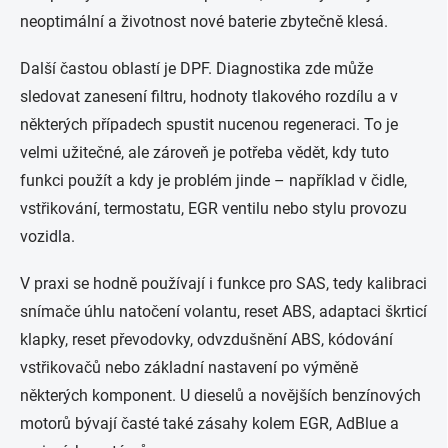
neoptimální a životnost nové baterie zbytečně klesá.
Další častou oblastí je DPF. Diagnostika zde může
sledovat zanesení filtru, hodnoty tlakového rozdílu a v
některých případech spustit nucenou regeneraci. To je
velmi užitečné, ale zároveň je potřeba vědět, kdy tuto
funkci použít a kdy je problém jinde – například v čidle,
vstřikování, termostatu, EGR ventilu nebo stylu provozu
vozidla.
V praxi se hodně používají i funkce pro SAS, tedy kalibraci
snímače úhlu natočení volantu, reset ABS, adaptaci škrticí
klapky, reset převodovky, odvzdušnění ABS, kódování
vstřikovačů nebo základní nastavení po výměně
některých komponent. U dieselů a novějších benzínových
motorů bývají časté také zásahy kolem EGR, AdBlue a