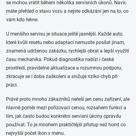
se mohou vrátit během několika servisních úkonů. Navíc
máte přehled o stavu vozu a nejste odkázáni jen na to, co
vám kdo řekne.
U menšího servisu je situace ještě jasnější. Každé auto,
které kvůli resetu nebo adaptaci nemusíte posílat jinam,
znamená udrženou zakázku, rychlejší obrat a lepší využití
času mechanika. Pokud diagnostika nabízí i české
prostředí, pravidelné aktualizace a rozumnou podporu,
zkracuje se i doba zaškolení a snižuje riziko chyb při
práci.
Právě proto mnoho zákazníků neřeší jen cenu zařízení, ale
hlavně poměr mezi pořizovací cenou, rozsahem funkcí a
tím, jak často budou konkrétní servisní úkony opravdu
používat. To je mnohem praktičtější přístup než honit co
nejvyšší počet ikon v menu.