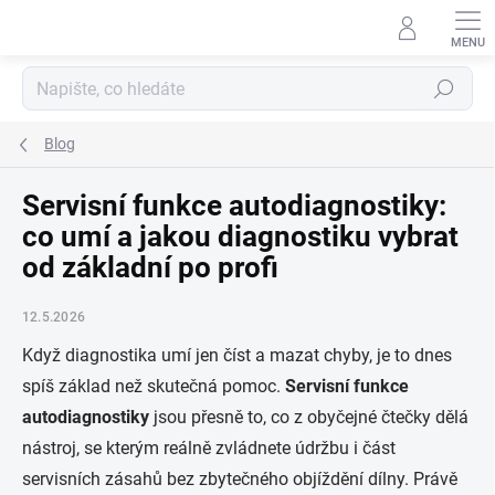
Přejít
na
obsah
Hledat
Blog
Servisní funkce autodiagnostiky:
co umí a jakou diagnostiku vybrat
od základní po profi
12.5.2026
Když diagnostika umí jen číst a mazat chyby, je to dnes
spíš základ než skutečná pomoc.
Servisní funkce
autodiagnostiky
jsou přesně to, co z obyčejné čtečky dělá
nástroj, se kterým reálně zvládnete údržbu i část
servisních zásahů bez zbytečného objíždění dílny. Právě