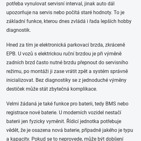
potřeba vynulovat servisní interval, jinak auto dál
upozorňuje na servis nebo počítá staré hodnoty. To je
základní funkce, kterou dnes zvládá i řada lepších hobby
diagnostik.
Hned za tím je elektronická parkovací brzda, zkráceně
EPB. U vozů s elektrickou ruční brzdou je při výměně
zadních brzd často nutné brzdu přepnout do servisního
režimu, po montáži ji zase vrátit zpět a systém správně
inicializovat. Bez diagnostiky se z jednoduché výměny
destiček může stát zbytečná komplikace.
Velmi žádaná je také funkce pro baterii, tedy BMS nebo
registrace nové baterie. U moderních vozidel nestačí
baterii jen fyzicky vyměnit. Řídicí jednotka potřebuje
vědět, že je osazena nová baterie, případně jakého je typu
a kapacity. Pokud se to neprovede, může být dobíjení