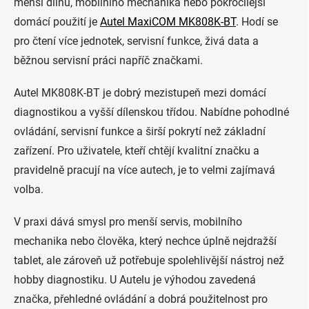
menší dílnu, mobilního mechanika nebo pokročilejší
domácí použití je
Autel MaxiCOM MK808K-BT
. Hodí se
pro čtení více jednotek, servisní funkce, živá data a
běžnou servisní práci napříč značkami.
Autel MK808K-BT je dobrý mezistupeň mezi domácí
diagnostikou a vyšší dílenskou třídou. Nabídne pohodlné
ovládání, servisní funkce a širší pokrytí než základní
zařízení. Pro uživatele, kteří chtějí kvalitní značku a
pravidelně pracují na více autech, je to velmi zajímavá
volba.
V praxi dává smysl pro menší servis, mobilního
mechanika nebo člověka, který nechce úplně nejdražší
tablet, ale zároveň už potřebuje spolehlivější nástroj než
hobby diagnostiku. U Autelu je výhodou zavedená
značka, přehledné ovládání a dobrá použitelnost pro