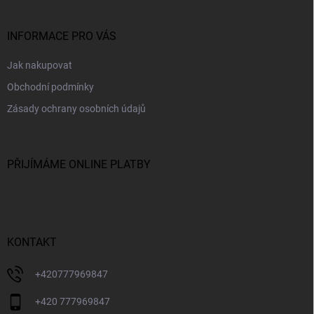
a
t
í
INFORMACE PRO VÁS
Jak nakupovat
Obchodní podmínky
Zásady ochrany osobních údajů
PŘIJÍMÁME ONLINE PLATBY
KONTAKT
+420777969847
+420 777969847