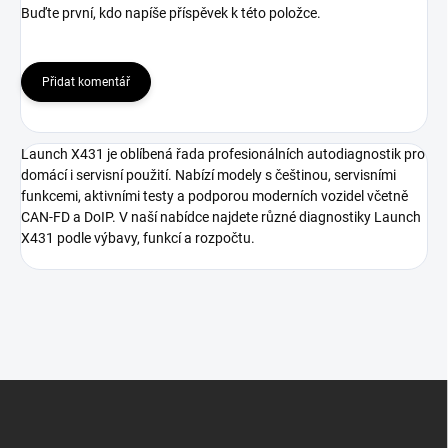
Buďte první, kdo napíše příspěvek k této položce.
Přidat komentář
Launch X431 je oblíbená řada profesionálních autodiagnostik pro
domácí i servisní použití. Nabízí modely s češtinou, servisními
funkcemi, aktivními testy a podporou moderních vozidel včetně
CAN-FD a DoIP. V naší nabídce najdete různé diagnostiky Launch
X431 podle výbavy, funkcí a rozpočtu.
Z
á
p