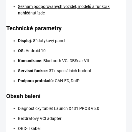
Seznam podporovaných vozidel, modelů a funkcí k
nahlédnutí zde
Technické parametry
Displej:
8" dotykový panel
OS:
Android 10
Komunikace:
Bluetooth VCI DBScar VII
Servisní funkce:
37+ speciálních hodnot
Podpora protokolů:
CAN-FD, DoIP
Obsah balení
Diagnostický tablet Launch X431 PROS V5.0
Bezdrátový VCI adaptér
OBD-II kabel