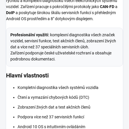
rychlou a komplexní diagnostiku všech elektronických systémů
vozidel. Zařízení pracuje s pokročilými protokoly jako
CAN-FD
a
DoIP
a poskytuje širokou škálu servisních funkcí s přehledným
Android OS prostředím a 8" dotykovým displejem.
Profesionální využití:
komplexní diagnostika všech značek
vozidel, servisní funkce, test akčních členů, zobrazení živých
dat a více než 37 speciálních servisních úloh.
Zařízení podporuje české uživatelské rozhraní a obsahuje
podrobnou dokumentaci.
Hlavní vlastnosti
Kompletní diagnostika všech systémů vozidla
Čtení a vymazání chybových kódů (DTC)
Zobrazení živých dat a test akčních členů
Podpora více než 37 servisních funkcí
Android 10 OS s intuitivním ovládáním