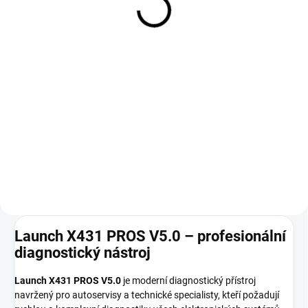
2 471,07 Kč bez DPH
412,40 Kč bez DPH
−
+
−
+
Do košíku
Do košíku
LAUNCH Non-16 Pin Adaptor Box
Nemáte čas řešit registraci
je sada diagnostických adaptérů
zařízení, vytváření účtu nebo
pro starší vozidla, která nemají
stahování aktualizací? Využijte
klasickou 16pin OBD2 zásuvku.
naši službu předprodejní přípravy
Obsahuje adaptéry pro vybrané
diagnostiky.
značky jako...
Launch X431 PROS V5.0 – profesionální
diagnostický nástroj
Launch X431 PROS V5.0
je moderní diagnostický přístroj
navržený pro autoservisy a technické specialisty, kteří požadují