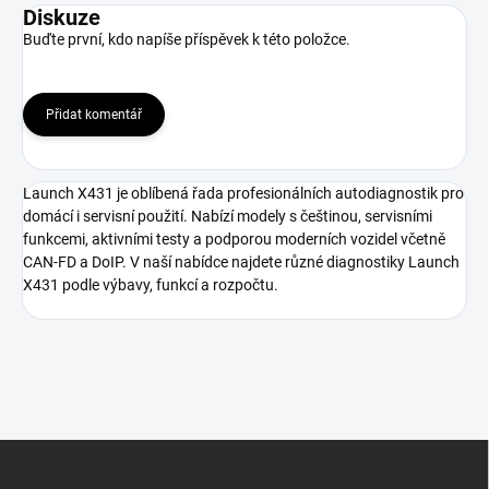
Diskuze
Buďte první, kdo napíše příspěvek k této položce.
Přidat komentář
Launch X431 je oblíbená řada profesionálních autodiagnostik pro
domácí i servisní použití. Nabízí modely s češtinou, servisními
funkcemi, aktivními testy a podporou moderních vozidel včetně
CAN-FD a DoIP. V naší nabídce najdete různé diagnostiky Launch
X431 podle výbavy, funkcí a rozpočtu.
Z
á