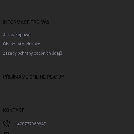
p
a
t
í
INFORMACE PRO VÁS
Jak nakupovat
Obchodní podmínky
Zásady ochrany osobních údajů
PŘIJÍMÁME ONLINE PLATBY
KONTAKT
+420777969847