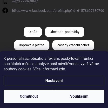
+420 777969847
https://www.facebook.com/profile.php?id=61578607180790
O nás
Obchodní podmínky
Doprava a platba
Zásady vrácení peněz
K personalizaci obsahu a reklam, poskytování funkcí
Zásady ochrany osobních údajů
sociálních médií a analýze naší návštěvnosti využíváme
soubory cookies. Více informací
zde
.
Odstoupení od smlouvy
Reklamace
Nastavení
Copyright 2026
Diagnostika-aut.cz
. Všechna práva vyhrazena.
Upravit
nastavení cookies
Odmítnout
Souhlasím
Vytvořil Shoptet