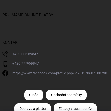
PŘIJÍMÁME ONLINE PLATBY
KONTAKT
+420777969847
+420 777969847
https://www.facebook.com/profile.php?id=61578607180790
O nás
Obchodní podmínky
Doprava a platba
Zásady vrácení peněz