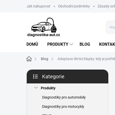
Přejít
Jak nakupovat
Obchodní podmínky
Zásady oc
na
obsah
DOMŮ
PRODUKTY
BLOG
KONTAK
Domů
Blog
Adaptace škrticí klapky: kdy je potře
P
Kategorie
o
Přeskočit
s
kategorie
t
Produkty
r
Diagnostiky pro automobily
a
n
Diagnostiky pro motocykly
n