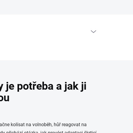
PRÁZDNÝ KOŠÍK
NÁKUPNÍ
KOŠÍK
 je potřeba a jak ji
ou
ačne kolísat na volnoběh, hůř reagovat na
 přichází otázka, jak provést adaptaci škrticí