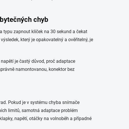
 zbytečných chyb
da typu zapnout klíček na 30 sekund a čekat
ýsledek, který je opakovatelný a ověřitelný, je
é napětí je častý důvod, proč adaptace
u správně namontovanou, konektor bez
závad. Pokud je v systému chyba snímače
vních limitů, samotná adaptace problém
 klapky, napětí, otáčky na volnoběh a případné