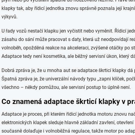
klapky tak, aby řídicí jednotka znovu správně poznala její kra
výkyvů.
U řady vozů nestačí klapku jen vyčistit nebo vyměnit. Řídicí 
zásahu do sání může pracovat s daty, která už neodpovídají r
volnoběh, opožděná reakce na akceleraci, zvýšené otáčky po s
Adaptace tedy není kosmetika, ale běžný servisní úkon, který 
Dobrá zpráva je, že u mnoha aut se adaptace škrticí klapky dá
Špatná zpráva je, že univerzální návody typu „zapni klíček, počk
všechno – někdy pomůžou, ale servisní postup to úplně není.
Co znamená adaptace škrticí klapky v pr
Adaptace je proces, při kterém řídicí jednotka motoru znovu načt
elektronických klapek sleduje hlavně základní zavření, otevření 
současně dolaďuje i volnoběžná regulace, takže motor po adapta