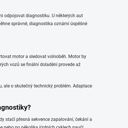
i odpojovat diagnostiku. U některých aut
oběhne správně, diagnostika oznámí úspěšné
tovat motor a sledovat volnoběh. Motor by
erých vozů se finální doladění provede až
, ale o skutečný technický problém. Adaptace
agnostiky?
kdy stačí přesná sekvence zapalování, čekání a
rie nebo po několika jízdních cyklech naučí