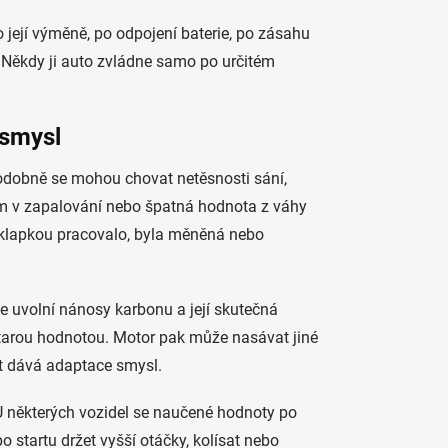
po její výměně, po odpojení baterie, po zásahu
. Někdy ji auto zvládne samo po určitém
 smysl
odobně se mohou chovat netěsnosti sání,
lém v zapalování nebo špatná hodnota z váhy
s klapkou pracovalo, byla měněná nebo
e uvolní nánosy karbonu a její skutečná
 starou hodnotou. Motor pak může nasávat jiné
t dává adaptace smysl.
. U některých vozidel se naučené hodnoty po
tartu držet vyšší otáčky, kolísat nebo