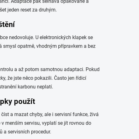
ranci. Adaptace pak selhává opakovaně a
oušet jeden reset za druhým.
štění
obce nedovoluje. U elektronických klapek se
 má smysl opatrně, vhodným přípravkem a bez
ontrolu a až potom samotnou adaptaci. Pokud
, že jste něco pokazili. Často jen řídicí
tranění karbonu neplatí.
apky použít
íst a mazat chyby, ale i servisní funkce, živá
 v menším servisu, vyplatí se jít rovnou do
ů a servisních procedur.