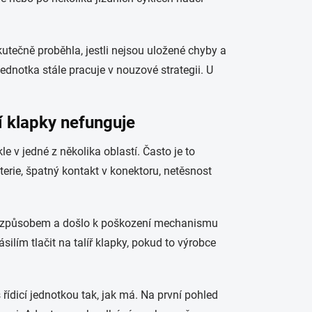
kutečně proběhla, jestli nejsou uložené chyby a
jednotka stále pracuje v nouzové strategii. U
í klapky nefunguje
e v jedné z několika oblastí. Často je to
rie, špatný kontakt v konektoru, netěsnost
m způsobem a došlo k poškození mechanismu
silím tlačit na talíř klapky, pokud to výrobce
řídicí jednotkou tak, jak má. Na první pohled