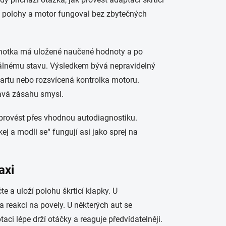
jní polohy a motor fungoval bez zbytečných
jednotka má uložené naučené hodnoty a po
eálnému stavu. Výsledkem bývá nepravidelný
tartu nebo rozsvícená kontrolka motoru.
dává zásahu smysl.
 provést přes vhodnou autodiagnostiku.
ej a modli se“ fungují asi jako sprej na
axi
e a uloží polohu škrticí klapky. U
a reakci na povely. U některých aut se
ci lépe drží otáčky a reaguje předvídatelněji.