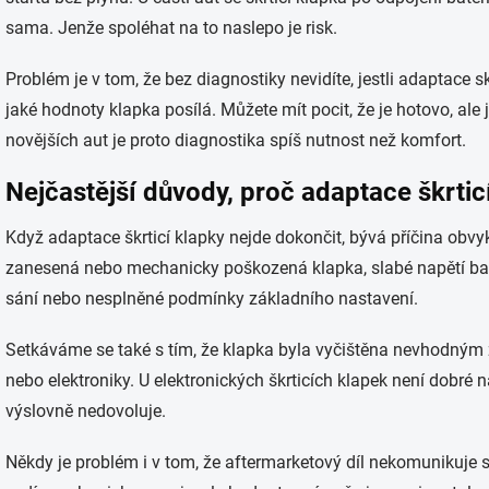
sama. Jenže spoléhat na to naslepo je risk.
Problém je v tom, že bez diagnostiky nevidíte, jestli adaptace s
jaké hodnoty klapka posílá. Můžete mít pocit, že je hotovo, ale 
novějších aut je proto diagnostika spíš nutnost než komfort.
Nejčastější důvody, proč adaptace škrtic
Když adaptace škrticí klapky nejde dokončit, bývá příčina obvykl
zanesená nebo mechanicky poškozená klapka, slabé napětí bate
sání nebo nesplněné podmínky základního nastavení.
Setkáváme se také s tím, že klapka byla vyčištěna nevhodný
nebo elektroniky. U elektronických škrticích klapek není dobré ná
výslovně nedovoluje.
Někdy je problém i v tom, že aftermarketový díl nekomunikuje s 