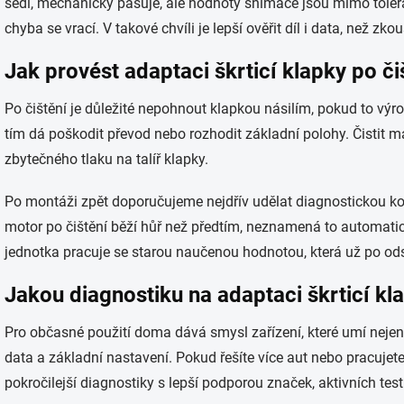
sedí, mechanicky pasuje, ale hodnoty snímače jsou mimo tole
chyba se vrací. V takové chvíli je lepší ověřit díl i data, než zk
Jak provést adaptaci škrticí klapky po či
Po čištění je důležité nepohnout klapkou násilím, pokud to výr
tím dá poškodit převod nebo rozhodit základní polohy. Čistit
zbytečného tlaku na talíř klapky.
Po montáži zpět doporučujeme nejdřív udělat diagnostickou k
motor po čištění běží hůř než předtím, neznamená to automaticky
jednotka pracuje se starou naučenou hodnotou, která už po ods
Jakou diagnostiku na adaptaci škrticí kl
Pro občasné použití doma dává smysl zařízení, které umí nejen č
data a základní nastavení. Pokud řešíte více aut nebo pracujete
pokročilejší diagnostiky s lepší podporou značek, aktivních test