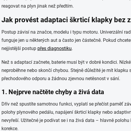
reagovat na plyn jinak než předtím.
Jak provést adaptaci škrticí klapky bez
Postup závisí na značce, modelu i typu motoru. Univerzální ra
funguje jen u některých aut a často jen částečně. Pokud chcete v
nejjistější postup
přes diagnostiku
.
Než s adaptací začnete, baterie musí být v dobré kondici. Nízk
neproběhne nebo skončí chybou. Stejně důležité je mít klapk
přechodového odporu a žádnou zjevnou netěsnost v sání.
1. Nejprve načtěte chyby a živá data
Dřív než spustíte samotnou funkci, vyplatí se přečíst paměť 
polohy plynového pedálu, napájení škrticí klapky nebo adapti
nevyřeší. Užitečné je podívat se i na živá data – hlavně polohu
korekce.