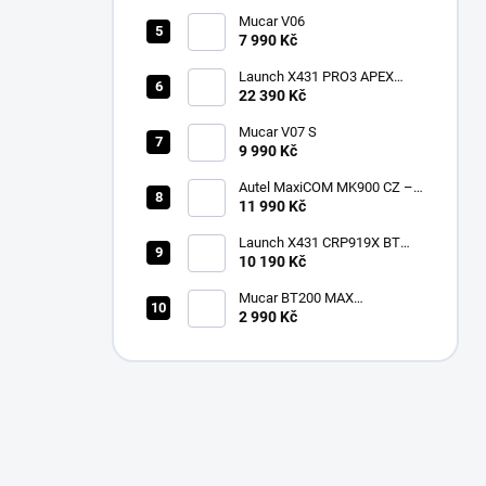
Mucar V06
7 990 Kč
Launch X431 PRO3 APEX
2026 CZ
22 390 Kč
Mucar V07 S
9 990 Kč
Autel MaxiCOM MK900 CZ –
2026 profesionální
11 990 Kč
diagnostika
Launch X431 CRP919X BT
Bluetooth
10 190 Kč
Mucar BT200 MAX
multiznačková diagnostika v
2 990 Kč
češtině