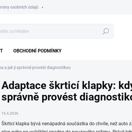
hrany osobních údajů
Hledat
T
OBCHODNÍ PODMÍNKY
ba a jak ji správně provést diagnostikou
Adaptace škrticí klapky: kdy
správně provést diagnostik
15.6.2026
Škrticí klapka bývá nenápadná součástka do chvíle, než auto z
plyn nebo po vyčištění spadne do nouzového režimu. Právě tehdy