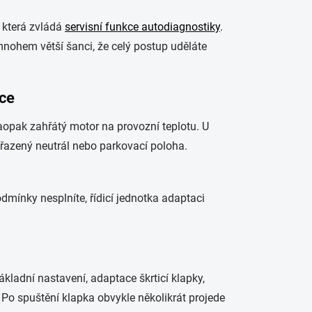
 která zvládá
servisní funkce autodiagnostiky
.
mnohem větší šanci, že celý postup uděláte
ace
aopak zahřátý motor na provozní teplotu. U
řazený neutrál nebo parkovací poloha.
dmínky nesplníte, řídicí jednotka adaptaci
ladní nastavení, adaptace škrticí klapky,
. Po spuštění klapka obvykle několikrát projede