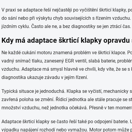
V praxi se adaptace řeší nejčastěji po vyčištění škrticí klapky, 
do sání nebo při výskytu chyb souvisejících s řízením vzduchu
jízdním cyklu. Často ale ne, a bez diagnostiky se jen ztrácí čas.
Kdy má adaptace škrticí klapky opravdu
Ne každé cukání motoru znamená problém ve škrticí klapce. P
vadný snímač tlaku, zanesený EGR ventil, slabá baterie, prob
vzduchu. Adaptace má smysl hlavně ve chvíli, kdy víte, že se 
diagnostika ukazuje závadu v jejím řízení.
Typická situace je jednoduchá. Klapka se vyčistí, mechanicky s
zavřená poloha se změní. Řídicí jednotka ale stále pracuje se
množství vzduchu, než jednotka očekává. Přesně v ten momen
Adaptace škrticí klapky se často řeší také po odpojení baterie
výpadku napájení rozhodí nebo vymažou. Motor potom může po s