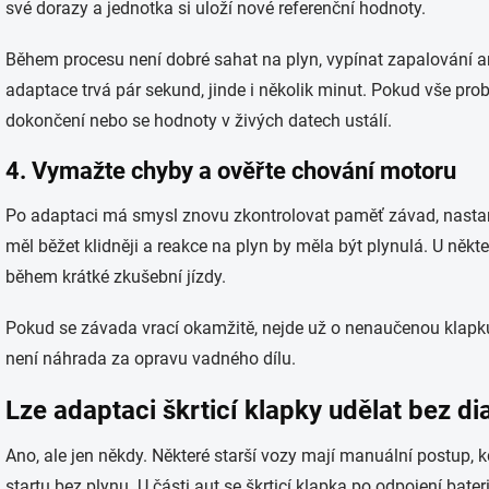
své dorazy a jednotka si uloží nové referenční hodnoty.
Během procesu není dobré sahat na plyn, vypínat zapalování an
adaptace trvá pár sekund, jinde i několik minut. Pokud vše pr
dokončení nebo se hodnoty v živých datech ustálí.
4. Vymažte chyby a ověřte chování motoru
Po adaptaci má smysl znovu zkontrolovat paměť závad, nastar
měl běžet klidněji a reakce na plyn by měla být plynulá. U někt
během krátké zkušební jízdy.
Pokud se závada vrací okamžitě, nejde už o nenaučenou klapku
není náhrada za opravu vadného dílu.
Lze adaptaci škrticí klapky udělat bez di
Ano, ale jen někdy. Některé starší vozy mají manuální postup, 
startu bez plynu. U části aut se škrticí klapka po odpojení bate