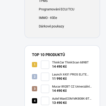
TPMS
í
p
Programování ECU/TCU
a
n
IMMO - Klíče
e
Dárkové poukazy
l
TOP 10 PRODUKTŮ
ThinkCar ThinkScan 689BT
14 490 Kč
Launch X431 PROS ELITE
2026
11 990 Kč
Mucar 892BT CZ Univerzální
diagnostika , CAN-FD, DOIP
14 490 Kč
Autel MaxiCOM MK808K-BT
CZ
13 490 Kč