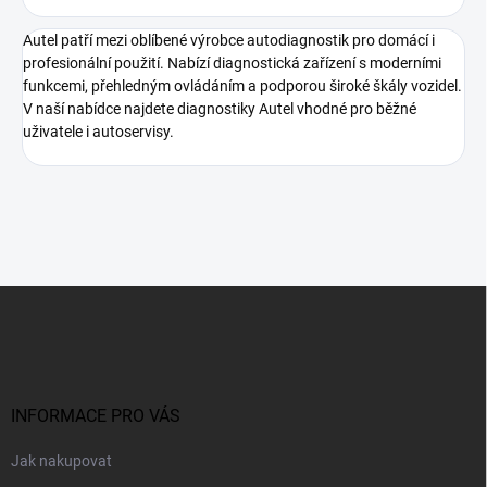
Autel patří mezi oblíbené výrobce autodiagnostik pro domácí i
profesionální použití. Nabízí diagnostická zařízení s moderními
funkcemi, přehledným ovládáním a podporou široké škály vozidel.
V naší nabídce najdete diagnostiky Autel vhodné pro běžné
uživatele i autoservisy.
Z
á
p
a
t
í
INFORMACE PRO VÁS
Jak nakupovat