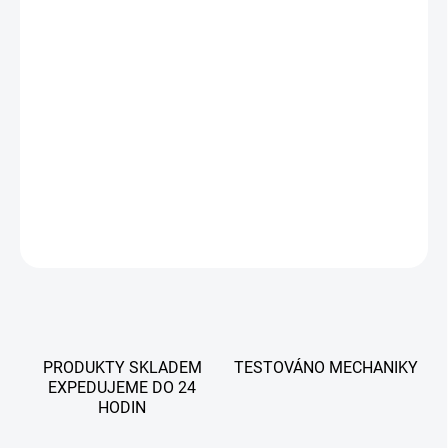
−
+
Přidat do košíku
Autel MaxiIM KM100 je kompaktní programátor autoklíčů a
generátor univerzálních smart klíčů Autel IKEY. Umožňuje práci s
imobilizérem přes OBD, čtení a klonování vybraných transpondérů,
detekci frekvence dálkového ovládání a základní IMMO funkce pro
mnoho značek vozidel.
DETAILNÍ INFORMACE
ZEPTAT SE
PRODUKTY SKLADEM
TESTOVÁNO MECHANIKY
EXPEDUJEME DO 24
HODIN