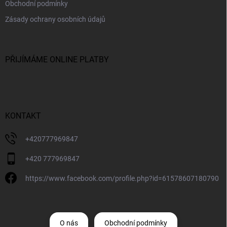
Obchodní podmínky
Zásady ochrany osobních údajů
PŘIJÍMÁME ONLINE PLATBY
KONTAKT
+420777969847
+420 777969847
https://www.facebook.com/profile.php?id=61578607180790
O nás
Obchodní podmínky