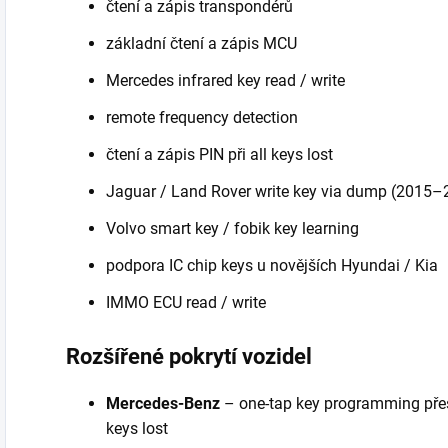
čtení a zápis transpondérů
základní čtení a zápis MCU
Mercedes infrared key read / write
remote frequency detection
čtení a zápis PIN při all keys lost
Jaguar / Land Rover write key via dump (2015–
Volvo smart key / fobik key learning
podpora IC chip keys u novějších Hyundai / Kia
IMMO ECU read / write
Rozšířené pokrytí vozidel
Mercedes-Benz
– one-tap key programming přes
keys lost