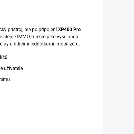
ý přístroj, ale po připojení
XP400 Pro
e stejné IMMO funkce jako vyšší řada
čipy a řídicími jednotkami imobilizéru.
líčů
é uživatele
stému