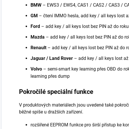
BMW
– EWS3 / EWS4, CAS1 / CAS2 / CAS3 / CAS4
GM
– čtení IMMO hesla, add key / all keys lost 
Ford
– add key / all keys lost bez PIN až do rok
Mazda
– add key / all keys lost bez PIN až do r
Renault
– add key / all keys lost bez PIN až do 
Jaguar / Land Rover
– add key / all keys lost a
Volvo
– semi-smart key learning přes OBD do rok
learning přes dump
Pokročilé speciální funkce
V produktových materiálech jsou uvedené také pokročil
běžné spíše u dražších zařízení.
rozšířené EEPROM funkce pro širší přístup ke 