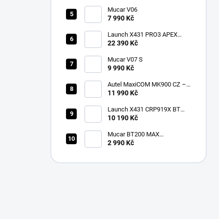
Mucar V06
7 990 Kč
Launch X431 PRO3 APEX
2026 CZ
22 390 Kč
Mucar V07 S
9 990 Kč
Autel MaxiCOM MK900 CZ –
2026 profesionální
11 990 Kč
diagnostika
Launch X431 CRP919X BT
Bluetooth
10 190 Kč
Mucar BT200 MAX
multiznačková diagnostika v
2 990 Kč
češtině