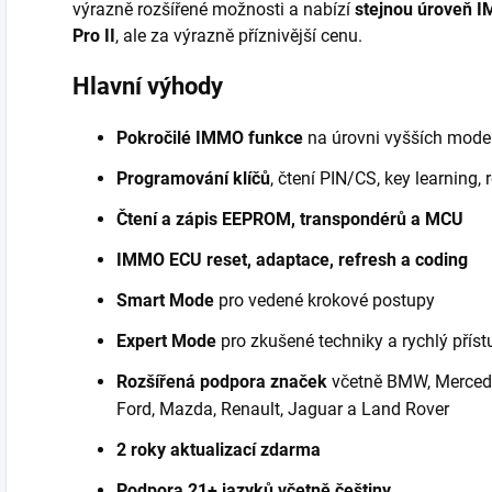
výrazně rozšířené možnosti a nabízí
stejnou úroveň I
Pro II
, ale za výrazně příznivější cenu.
Hlavní výhody
Pokročilé IMMO funkce
na úrovni vyšších model
Programování klíčů
, čtení PIN/CS, key learning,
Čtení a zápis EEPROM, transpondérů a MCU
IMMO ECU reset, adaptace, refresh a coding
Smart Mode
pro vedené krokové postupy
Expert Mode
pro zkušené techniky a rychlý přís
Rozšířená podpora značek
včetně BMW, Mercedes
Ford, Mazda, Renault, Jaguar a Land Rover
2 roky aktualizací zdarma
Podpora 21+ jazyků včetně češtiny