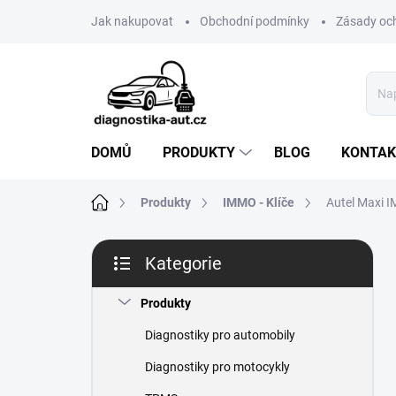
Přejít
Jak nakupovat
Obchodní podmínky
Zásady oc
na
obsah
DOMŮ
PRODUKTY
BLOG
KONTAK
Domů
Produkty
IMMO - Klíče
Autel Maxi 
P
Kategorie
o
Přeskočit
s
kategorie
t
Produkty
r
Diagnostiky pro automobily
a
n
Diagnostiky pro motocykly
n