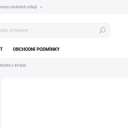
hrany osobních údajů
Hledat
T
OBCHODNÍ PODMÍNKY
IM508S s XP400
1 hodnocení
Podrobnosti hodnocení
ZNAČKA:
AUTEL
NOVINKA
42
ZDARMA
30 
Měr
SKL
cena