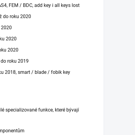
, FEM / BDC, add key i all keys lost
až do roku 2020
u 2020
oku 2020
roku 2020
ž do roku 2019
u 2018, smart / blade / fobik key
é specializované funkce, které bývají
komponentům