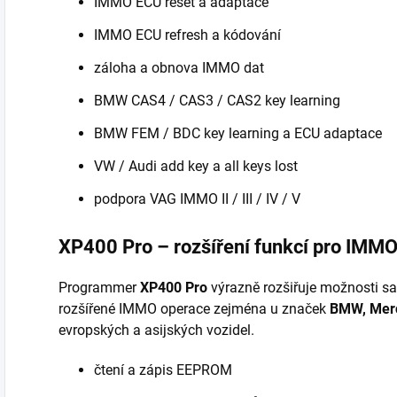
IMMO ECU reset a adaptace
IMMO ECU refresh a kódování
záloha a obnova IMMO dat
BMW CAS4 / CAS3 / CAS2 key learning
BMW FEM / BDC key learning a ECU adaptace
VW / Audi add key a all keys lost
podpora VAG IMMO II / III / IV / V
XP400 Pro – rozšíření funkcí pro IMMO 
Programmer
XP400 Pro
výrazně rozšiřuje možnosti s
rozšířené IMMO operace zejména u značek
BMW, Merc
evropských a asijských vozidel.
čtení a zápis EEPROM