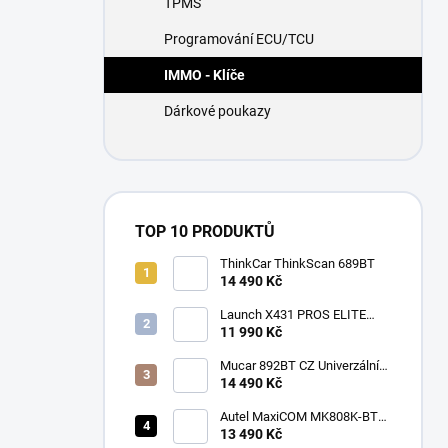
TPMS
í
p
Programování ECU/TCU
a
n
IMMO - Klíče
e
Dárkové poukazy
l
TOP 10 PRODUKTŮ
ThinkCar ThinkScan 689BT
14 490 Kč
Launch X431 PROS ELITE
2026
11 990 Kč
Mucar 892BT CZ Univerzální
diagnostika , CAN-FD, DOIP
14 490 Kč
Autel MaxiCOM MK808K-BT
CZ
13 490 Kč