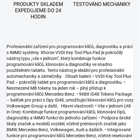
PRODUKTY SKLADEM
TESTOVÁNO MECHANIKY
EXPEDUJEME DO 24
HODIN
Profesionální zařízení pro programování klíčů, diagnostiku a práci
s IMMO systémy. Xhorse VVDI Key Tool Plus Pad je pokročilý
nástroj typu „vše v jednom“, který kombinuje funkce
programování klíčů, klonování a diagnostiky ve snadno
použitelném tabletu. Tento nástroj je ideální pro profesionální
automechaniky a zámečníky. Obsah balení: • VVDI Key Tool Plus
Pad – pokročilý tablet pro programování klíčů a diagnostiku. •
Neomezené MB tokeny na jeden rok – plný přístup k
programování klíčů Mercedes-Benz. • 96Bit ID48 Tokens Package
– balíček pro práci s čipy ID48, umožňující klonování klíčů pro vozy
Volkswagen Group a další. Hlavní vlastnosti: • Vše v jednom (All-
in-One): Kombinuje funkce programování klíčů, klonování čipů,
diagnostiky a IMMO funkcí do jednoho zařízení. • Podpora široké
škály značek a modelů vozidel, včetně prémiových značek jako
BMW, Mercedes-Benz, Volkswagen, Audi a dalších. • Integrované
funkce pro programování klíčů Mercedes-Benz, včetně resetování