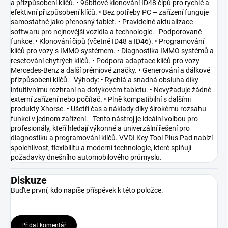
a přizpůsobení klíčů. • 96bitové klonování ID48 čipů pro rychlé a
efektivní přizpůsobení klíčů. • Bez potřeby PC – zařízení funguje
samostatně jako přenosný tablet. • Pravidelné aktualizace
softwaru pro nejnovější vozidla a technologie. Podporované
funkce: • Klonování čipů (včetně ID48 a ID46). • Programování
klíčů pro vozy s IMMO systémem. • Diagnostika IMMO systémů a
resetování chytrých klíčů. • Podpora adaptace klíčů pro vozy
Mercedes-Benz a další prémiové značky. • Generování a dálkové
přizpůsobení klíčů. Výhody: • Rychlá a snadná obsluha díky
intuitivnímu rozhraní na dotykovém tabletu. • Nevyžaduje žádné
externí zařízení nebo počítač. • Plně kompatibilní s dalšími
produkty Xhorse. • Ušetří čas a náklady díky širokému rozsahu
funkcí v jednom zařízení. Tento nástroj je ideální volbou pro
profesionály, kteří hledají výkonné a univerzální řešení pro
diagnostiku a programování klíčů. VVDI Key Tool Plus Pad nabízí
spolehlivost, flexibilitu a moderní technologie, které splňují
požadavky dnešního automobilového průmyslu.
Diskuze
Buďte první, kdo napíše příspěvek k této položce.
Přidat komentář