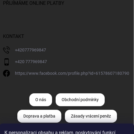
PŘIJÍMÁME ONLINE PLATBY
KONTAKT
+420777969847
+420 777969847
https://www.facebook.com/profile.php?id=61578607180790
O nás
Obchodní podmínky
Doprava a platba
Zásady vrácení peněz
K personalizaci obsahu a reklam, poskytování funkcí
Zásady ochrany osobních údajů