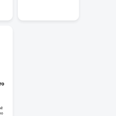
ro
ně
ho