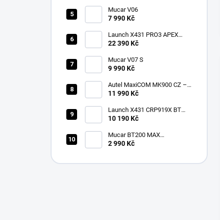
Mucar V06
7 990 Kč
Launch X431 PRO3 APEX
2026 CZ
22 390 Kč
Mucar V07 S
9 990 Kč
Autel MaxiCOM MK900 CZ –
2026 profesionální
11 990 Kč
diagnostika
Launch X431 CRP919X BT
Bluetooth
10 190 Kč
Mucar BT200 MAX
multiznačková diagnostika v
2 990 Kč
češtině