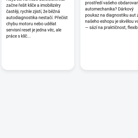
prostředí vašeho obdarova
začne řešit klíče a imobilizéry
automechanika? Dárkový
častěji, rychle zjistí, že běžná
poukaz na diagnostiku aut 
autodiagnostika nestačí. Přečíst
našeho eshopu je skvělou v
chybu motoru nebo udělat
— sází na praktičnost, flexib.
servisní reset je jedna věc, ale
práce s klíč...
O
v
l
á
d
a
c
í
p
r