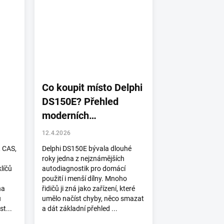
Co koupit místo Delphi
DS150E? Přehled
moderních
autodiagnostik pro
12.4.2026
domácí použití i servis
, CAS,
Delphi DS150E bývala dlouhé
roky jedna z nejznámějších
líčů
autodiagnostik pro domácí
použití i menší dílny. Mnoho
na
řidičů ji zná jako zařízení, které
u
umělo načíst chyby, něco smazat
t...
a dát základní přehled ...