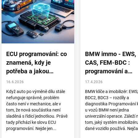
i
s
č
l
á
n
k
ů
ECU programování: co
BMW immo - EWS,
znamená, kdy je
CAS, FEM-BDC :
potřeba a jakou
programování a
diagnostiku zvolit
diagnostika
16.6.2026
17.4.2026
Když auto po výměně dílu stále
BMW klíče a imobilizér: EWS
nefunguje správně, problém
BDC2, BDC3 – rozdíly a
často není v mechanice, ale v
diagnostika Programování k
tom, že nová součástka není
u vozů BMW není jedna
sladěná s řídicí jednotkou. Právě
univerzální operace. Záleží 
tady přichází ke slovu ECU
tom, jaký systém imobilizér
programování. Nejde jen...
dané vozidlo používá. Nejčas