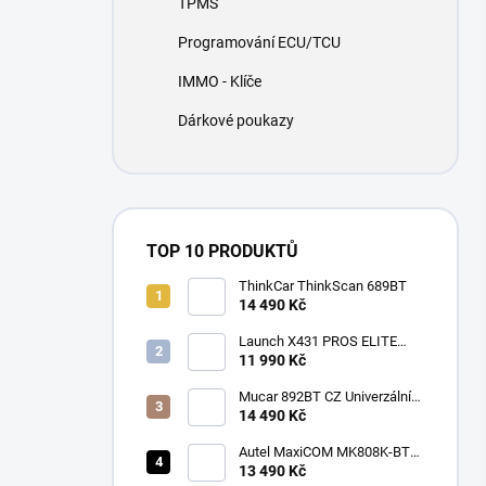
TPMS
í
p
Programování ECU/TCU
a
n
IMMO - Klíče
e
Dárkové poukazy
l
TOP 10 PRODUKTŮ
ThinkCar ThinkScan 689BT
14 490 Kč
Launch X431 PROS ELITE
2026
11 990 Kč
Mucar 892BT CZ Univerzální
diagnostika , CAN-FD, DOIP
14 490 Kč
Autel MaxiCOM MK808K-BT
CZ
13 490 Kč