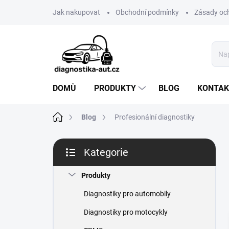
Přejít
Jak nakupovat
Obchodní podmínky
Zásady oc
na
obsah
DOMŮ
PRODUKTY
BLOG
KONTAK
Domů
Blog
Profesionální diagnostiky
P
Kategorie
o
Přeskočit
s
kategorie
t
Produkty
r
Diagnostiky pro automobily
a
n
Diagnostiky pro motocykly
n