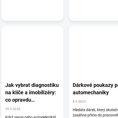
Jak vybrat diagnostiku
Dárkové poukazy p
na klíče a imobilizéry:
automechaniky
co opravdu
8.9.2025
potřebujete v praxi
29.3.2026
Hledáte dárek, který skuteč
zasáhne přímo do pracovní
Když servis nebo autoelektrikář