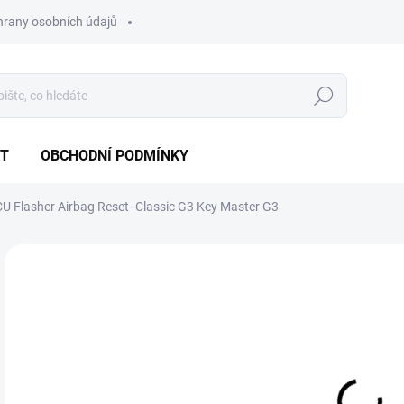
hrany osobních údajů
Hledat
T
OBCHODNÍ PODMÍNKY
 Flasher Airbag Reset- Classic G3 Key Master G3
Neohodnoceno
Podrobnosti hodnocení
54
45 
Měr
MO
cena
DETA