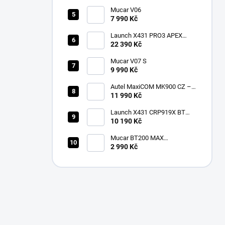
Mucar V06
7 990 Kč
Launch X431 PRO3 APEX
2026 CZ
22 390 Kč
Mucar V07 S
9 990 Kč
Autel MaxiCOM MK900 CZ –
2026 profesionální
11 990 Kč
diagnostika
Launch X431 CRP919X BT
Bluetooth
10 190 Kč
Mucar BT200 MAX
multiznačková diagnostika v
2 990 Kč
češtině