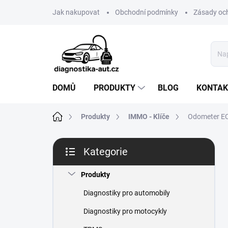
Přejít
Jak nakupovat
Obchodní podmínky
Zásady oc
na
obsah
DOMŮ
PRODUKTY
BLOG
KONTAK
Domů
Produkty
IMMO - Klíče
Odometer ECU
P
Kategorie
o
Přeskočit
s
kategorie
t
Produkty
r
Diagnostiky pro automobily
a
n
Diagnostiky pro motocykly
n