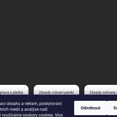
prava a platba
Zásady vrácení peněz
Zásady ochrany 
zaci obsahu a reklam, poskytování
Odmítnout
S
lních médií a analýze naší
Reklamace
i využíváme soubory cookies. Více