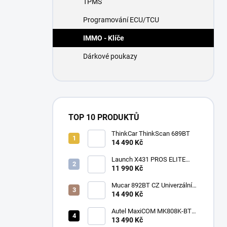
TPMS
í
p
Programování ECU/TCU
a
n
IMMO - Klíče
e
Dárkové poukazy
l
TOP 10 PRODUKTŮ
ThinkCar ThinkScan 689BT
14 490 Kč
Launch X431 PROS ELITE
2026
11 990 Kč
Mucar 892BT CZ Univerzální
diagnostika , CAN-FD, DOIP
14 490 Kč
Autel MaxiCOM MK808K-BT
CZ
13 490 Kč