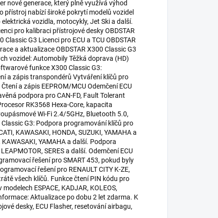
er nové generace, který plně využívá výhod
přístroj nabízí široké pokrytí modelů vozidel
lektrická vozidla, motocykly, Jet Ski a další.
enci pro kalibraci přístrojové desky OBDSTAR
00 Classic G3 Licenci pro ECU a TCU OBDSTAR
strace a aktualizace OBDSTAR X300 Classic G3
h vozidel: Automobily Těžká doprava (HD)
Softwarové funkce X300 Classic G3:
í a zápis transpondérů Vytváření klíčů pro
OFF Čtení a zápis EEPROM/MCU Odemčení ECU
avěná podpora pro CAN-FD, Fault Tolerant
 Procesor RK3568 Hexa-Core, kapacita
voupásmové Wi-Fi 2.4/5GHz, Bluetooth 5.0,
Classic G3: Podpora programování klíčů pro
DUCATI, KAWASAKI, HONDA, SUZUKI, YAMAHA a
RP, KAWASAKI, YAMAHA a další. Podpora
ETA, LEAPMOTOR, SERES a další. Odemčení ECU
gramovací řešení pro SMART 453, pokud byly
Programovací řešení pro RENAULT CITY K-ZE,
tě všech klíčů. Funkce čtení PIN kódu pro
o) v modelech ESPACE, KADJAR, KOLEOS,
rmace: Aktualizace po dobu 2 let zdarma. K
ojové desky, ECU Flasher, resetování airbagu,