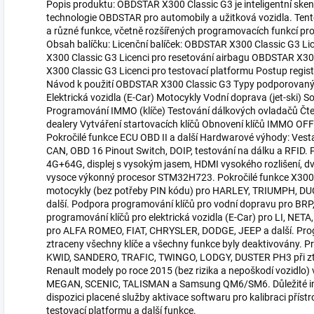
Popis produktu: OBDSTAR X300 Classic G3 je inteligentní sken
technologie OBDSTAR pro automobily a užitková vozidla. Tento 
a různé funkce, včetně rozšířených programovacích funkcí pro e
Obsah balíčku: Licenční balíček: OBDSTAR X300 Classic G3 Lic
X300 Classic G3 Licenci pro resetování airbagu OBDSTAR X3
X300 Classic G3 Licenci pro testovací platformu Postup regi
Návod k použití OBDSTAR X300 Classic G3 Typy podporovanýc
Elektrická vozidla (E-Car) Motocykly Vodní doprava (jet-ski) 
Programování IMMO (klíče) Testování dálkových ovladačů Čten
dealery Vytváření startovacích klíčů Obnovení klíčů IMMO 
Pokročilé funkce ECU OBD II a další Hardwarové výhody: Vest
CAN, OBD 16 Pinout Switch, DOIP, testování na dálku a RFID.
4G+64G, displej s vysokým jasem, HDMI vysokého rozlišení, d
vysoce výkonný procesor STM32H723. Pokročilé funkce X300 
motocykly (bez potřeby PIN kódu) pro HARLEY, TRIUMPH, 
další. Podpora programování klíčů pro vodní dopravu pro B
programování klíčů pro elektrická vozidla (E-Car) pro LI, N
pro ALFA ROMEO, FIAT, CHRYSLER, DODGE, JEEP a další. Pro
ztraceny všechny klíče a všechny funkce byly deaktivovány. 
KWID, SANDERO, TRAFIC, TWINGO, LODGY, DUSTER PH3 při ztrá
Renault modely po roce 2015 (bez rizika a nepoškodí vozidl
MEGAN, SCENIC, TALISMAN a Samsung QM6/SM6. Důležité info
dispozici placené služby aktivace softwaru pro kalibraci přístr
testovací platformu a další funkce.