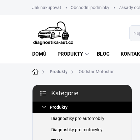
Přejít
Jak nakupovat
Obchodní podmínky
Zásady oc
na
obsah
DOMŮ
PRODUKTY
BLOG
KONTAK
Domů
Produkty
Obdstar Motostar
P
Kategorie
o
Přeskočit
s
kategorie
t
Produkty
r
Diagnostiky pro automobily
a
n
Diagnostiky pro motocykly
n