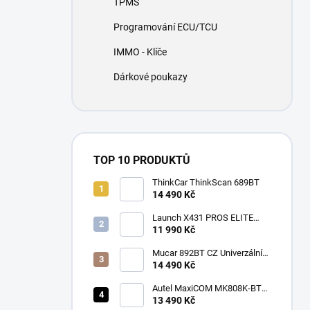
TPMS
í
p
Programování ECU/TCU
a
n
IMMO - Klíče
e
Dárkové poukazy
l
TOP 10 PRODUKTŮ
ThinkCar ThinkScan 689BT
14 490 Kč
Launch X431 PROS ELITE
2026
11 990 Kč
Mucar 892BT CZ Univerzální
diagnostika , CAN-FD, DOIP
14 490 Kč
Autel MaxiCOM MK808K-BT
CZ
13 490 Kč