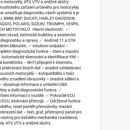
o motocykly, ATV, UTV a sněžné skútry
stického zařízení určeného pro motocykly,
ner umožňuje diagnostiku všech systémů a je
ELLI, BMW, BRP, DUCATI, HARLEY DAVIDSON,
GGIO, POLARIS, SUZUKI, TRIUMPH, VESPA,
CH MOTOCYKLŮ Hlavní vlastnosti: ✅
šení závad, technické bulletiny a asistenční
í diagnostiku a opravy. ✅ Android 11 a OTA
ním kliknutím. ✅ Intuitivní ovládání –
letní diagnostické funkce – čtení a mazání
 ✅ Automatické skenování a identifikace VIN –
 konektivita – Wi-Fi připojení k internetu,
přehrávání živých dat – snadné vyhledávání
usních motocyklů – kompatibilita s tisíci
vého zrcadlení obrazovky – snadná sdílení a
 – obsahuje informace o umístění OBD
tiny a další diagnostické funkce. ✅
čtení informací o vozidle. ✅ Pokročilé ECU
í ECU, kódování přístrojů. ✅ Údržbové funkce
lnoběhu, reset paměti převodovky, mazání
razení dat – text, graf, přístrojový panel pro
stroj pro každého mechanika i nadšence,
ly, ATV, UTV a sněžné skútry.