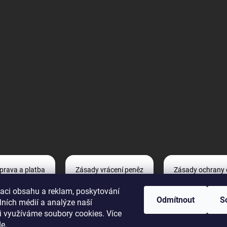
prava a platba
Zásady vrácení peněz
Zásady ochrany 
zaci obsahu a reklam, poskytování
Odmítnout
S
lních médií a analýze naší
Reklamace
i využíváme soubory cookies. Více
de
.