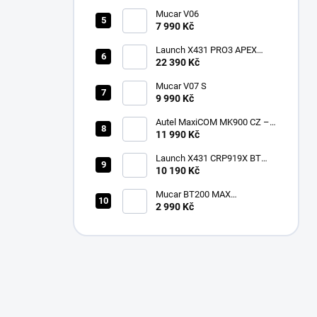
Mucar V06
7 990 Kč
Launch X431 PRO3 APEX
2026 CZ
22 390 Kč
Mucar V07 S
9 990 Kč
Autel MaxiCOM MK900 CZ –
2026 profesionální
11 990 Kč
diagnostika
Launch X431 CRP919X BT
Bluetooth
10 190 Kč
Mucar BT200 MAX
multiznačková diagnostika v
2 990 Kč
češtině