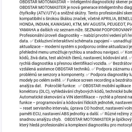
OBDSTAR MOTOMASTAR – Inteligentní diagnostický skener pr
OBDSTAR MOTOMASTER je nová generace inteligentního diagno
čtyřkolky (ATV/UTV) a sněžné skútry. Tento profesionální ske
kompatibilní s širokou škálou značek, včetně APRILIA, BEN
HONDA, INDIAN, KAWASAKI, KTM, MV AGUSTA, PEUGEOT, PIA
YAMAHA a dalších viz seznam níže. SEZNAM PODPOROVANÝ
Profesionální úroveň diagnostiky – nabízí prvotní vedení při ře
data. ✅ Exkluzivní interaktivní schémata zapojení – usnadňuj
aktualizace – moderní systém s podporou online aktualizací jed
přehledné menu umožňuje rychlou a snadnou navigaci. ✅ Komp
kódů, živá data, test akčních členů, nastavení, kódování atd.
rychlá diagnostika s přesnou identifikací vozidla. ✅ Bezdrátová
vzdálená asistence OBDSTAR techniků. ✅ Podpora záznamu a 
problémů se senzory a komponenty. ✅ Podpora diagnostiky lux
modely po celém světě. ✅ Funkce screen recording a bezdráto
analýza dat. Pokročilé funkce: ✅ OBDSTAR mobilní aplikace
konektoru (DLC), vyhledávání chybových kódů, technické bulle
Automatické skenování a VIN identifikace – rychlé a přesné na
funkce – programování a kódování řídicích jednotek, nastaven
– reset servisního intervalu, úprava CO hodnot, nastavení vo
paměti ECU, nastavení ABS jednotky a další. ✅ Různé režimy zob
snadnou analýzu chyb. OBDSTAR MOTOMASTER je špičkový ná
který hledá profesionální a komplexní diagnostiku pro motocyk