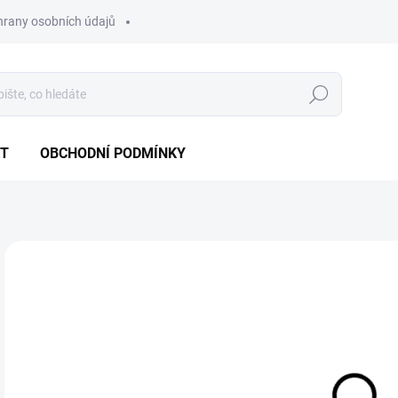
hrany osobních údajů
Hledat
T
OBCHODNÍ PODMÍNKY
Neohodnoceno
Podrobnosti hodnocení
25
21 
Měr
MO
cena
univ