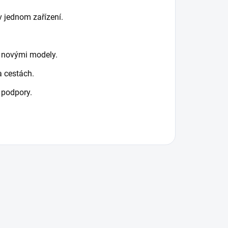
v jednom zařízení.
 s novými modely.
a cestách.
 podpory.