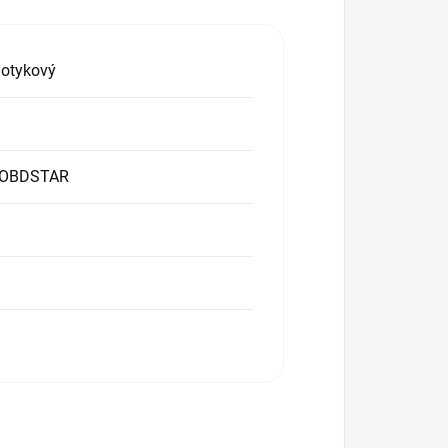
dotykový
S OBDSTAR