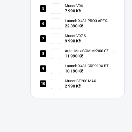
Mucar V06
7 990 Kč
Launch X431 PRO3 APEX
2026 CZ
22 390 Kč
Mucar V07 S
9 990 Kč
Autel MaxiCOM MK900 CZ –
2026 profesionální
11 990 Kč
diagnostika
Launch X431 CRP919X BT
Bluetooth
10 190 Kč
Mucar BT200 MAX
multiznačková diagnostika v
2 990 Kč
češtině