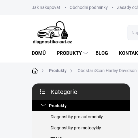
Přejít
Jak nakupovat
Obchodní podmínky
Zásady oc
na
obsah
DOMŮ
PRODUKTY
BLOG
KONTAK
Domů
Produkty
Obdstar iScan Harley Davidson
P
Kategorie
o
Přeskočit
s
kategorie
t
Produkty
r
Diagnostiky pro automobily
a
n
Diagnostiky pro motocykly
n