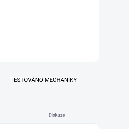
er a programátor klíčů určený výhradně pro motocykly
ey Davidson. Nabízí kompletní diagnostiku, pokročilé funkce
 reset servisních intervalů, programování klíčů a pravidelné
alizace. Přenosný tablet s 5” dotykovým displejem, Wi-Fi
ojením a uživatelsky přívětivým rozhraním.
ILNÍ INFORMACE
ZEPTAT SE
TESTOVÁNO MECHANIKY
Diskuze