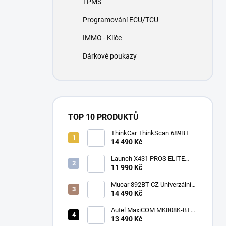
TPMS
í
p
Programování ECU/TCU
a
n
IMMO - Klíče
e
Dárkové poukazy
l
TOP 10 PRODUKTŮ
ThinkCar ThinkScan 689BT
14 490 Kč
Launch X431 PROS ELITE
2026
11 990 Kč
Mucar 892BT CZ Univerzální
diagnostika , CAN-FD, DOIP
14 490 Kč
Autel MaxiCOM MK808K-BT
CZ
13 490 Kč