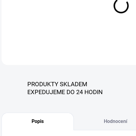
sken
Harl
ECU,
aktu
přip
DETA
PRODUKTY SKLADEM
EXPEDUJEME DO 24 HODIN
Popis
Hodnocení