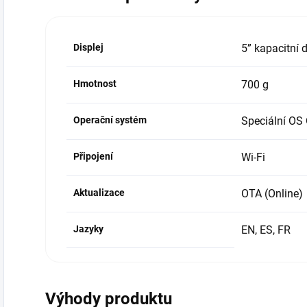
Displej
5” kapacitní 
Hmotnost
700 g
Operační systém
Speciální O
Připojení
Wi-Fi
Aktualizace
OTA (Online)
Jazyky
EN, ES, FR
Výhody produktu