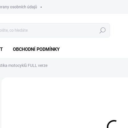
hrany osobních údajů
Hledat
T
OBCHODNÍ PODMÍNKY
stika motocyklů FULL verze
Neohodnoceno
Podrobnosti hodnocení
5 
4 9
Měr
MO
cena
DETA