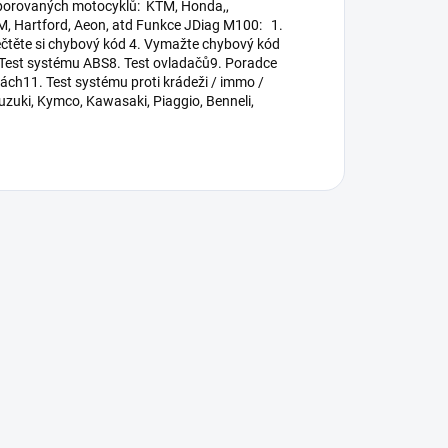
dporovaných motocyklů: KTM, Honda,,
M, Hartford, Aeon, atd Funkce JDiag M100: 1.
ečtěte si chybový kód 4. Vymažte chybový kód
 Test systému ABS8. Test ovladačů9. Poradce
ách11. Test systému proti krádeži / immo /
uki, Kymco, Kawasaki, Piaggio, Benneli,