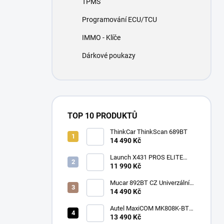
TPMS
í
p
Programování ECU/TCU
a
n
IMMO - Klíče
e
Dárkové poukazy
l
TOP 10 PRODUKTŮ
ThinkCar ThinkScan 689BT
14 490 Kč
Launch X431 PROS ELITE
2026
11 990 Kč
Mucar 892BT CZ Univerzální
diagnostika , CAN-FD, DOIP
14 490 Kč
Autel MaxiCOM MK808K-BT
CZ
13 490 Kč