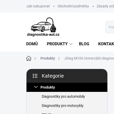
Přejít
Jak nakupovat
Obchodní podmínky
Zásady oc
na
obsah
DOMŮ
PRODUKTY
BLOG
KONTAK
Domů
Produkty
JDiag M100 Univerzální diagno
P
Kategorie
o
Přeskočit
s
kategorie
t
Produkty
r
Diagnostiky pro automobily
a
n
Diagnostiky pro motocykly
n