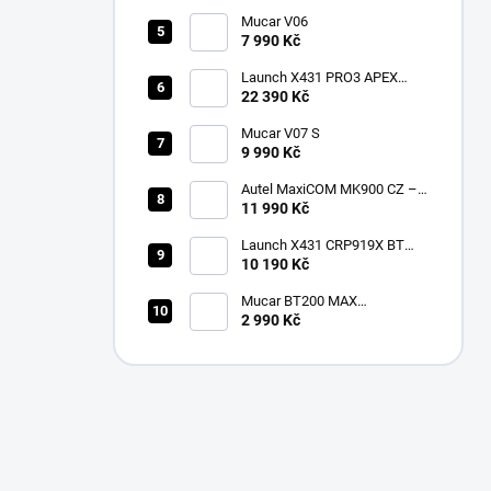
Mucar V06
7 990 Kč
Launch X431 PRO3 APEX
2026 CZ
22 390 Kč
Mucar V07 S
9 990 Kč
Autel MaxiCOM MK900 CZ –
2026 profesionální
11 990 Kč
diagnostika
Launch X431 CRP919X BT
Bluetooth
10 190 Kč
Mucar BT200 MAX
multiznačková diagnostika v
2 990 Kč
češtině