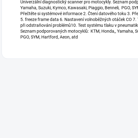
Univerzální diagnostický scanner pro motocykly. Seznam po
Yamaha, Suzuki, Kymco, Kawasaki, Piaggio, Benneli, PGO, SY
Přečtěte si systémové informace 2. Čtení datového toku 3. Př
5. freeze frame data 6. Nastavení volnoběžných otáček CO 7.
při odstraňování problémů10. Test systému tlaku v pneumatik
Seznam podporovaných motocyklů: KTM, Honda,, Yamaha, Suz
PGO, SYM, Hartford, Aeon, atd