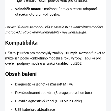
Tiger s elektronickým podvozkem) pro kalibraci.
Volnoběh motoru:
možnost úpravy a resetu adaptací
otáček motoru při volnoběhu.
Servisní funkce se mohou lišit v závislosti na konkrétním modelu
motocyklu. Pro ověření kompatibility nás kontaktujte.
Kompatibilita
Přístroj je určen pro motocykly značky
Triumph
. Rozsah funkcí se
může lišit podle konkrétního modelu a roku výroby.
Tabulka pro
ověření podpory modelů a funkcí k nahlédnutí ZDE
Obsah balení
Diagnostická jednotka iCarsoft MT V6
Pevné ochranné pouzdro (Storage protection box)
Hlavní diagnostický kabel (OBD Main Cable)
USB kabel pro aktualizace