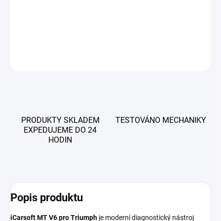
všech systémů, reset servisních intervalů, ABS, škrticí klapky a
další funkce. Doživotní aktualizace zdarma.
DETAILNÍ INFORMACE
ZEPTAT SE
PRODUKTY SKLADEM
TESTOVÁNO MECHANIKY
EXPEDUJEME DO 24
HODIN
Popis produktu
iCarsoft MT V6 pro Triumph
je moderní diagnostický nástroj