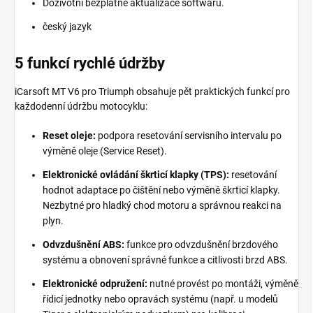
Doživotní bezplatné aktualizace softwaru.
český jazyk
5 funkcí rychlé údržby
iCarsoft MT V6 pro Triumph obsahuje pět praktických funkcí pro
každodenní údržbu motocyklu:
Reset oleje:
podpora resetování servisního intervalu po
výměně oleje (Service Reset).
Elektronické ovládání škrticí klapky (TPS):
resetování
hodnot adaptace po čištění nebo výměně škrticí klapky.
Nezbytné pro hladký chod motoru a správnou reakci na
plyn.
Odvzdušnění ABS:
funkce pro odvzdušnění brzdového
systému a obnovení správné funkce a citlivosti brzd ABS.
Elektronické odpružení:
nutné provést po montáži, výměně
řídicí jednotky nebo opravách systému (např. u modelů