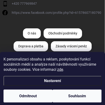
+420 777969847
https://www.facebook.com/profile.php?id=61578607180790
O nás
Obchodní podmínky
Doprava a platba
Zásady vrácení peněz
K personalizaci obsahu a reklam, poskytování funkcí
Zásady ochrany osobních údajů
sociálních médií a analýze naší návštěvnosti využíváme
soubory cookies. Více informací
zde
.
Odstoupení od smlouvy
Reklamace
Nastavení
Copyright 2026
Diagnostika-aut.cz
. Všechna práva vyhrazena.
Upravit
nastavení cookies
Odmítnout
Souhlasím
Vytvořil Shoptet