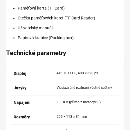
Paměťová karta (TF Card)
Čtečka paměťových karet (TF Card Reader)
Uživatelský manuál
Papírová krabice (Packing box)
Technické parametry
Displej
4,0" TFT LCD, 480 × 320 px
Jazyky
Vícejazyčné rozhraní včetně češtiny
Napájení
9–18 V (přímo z motocyklu)
Rozměry
205 × 113 × 31 mm