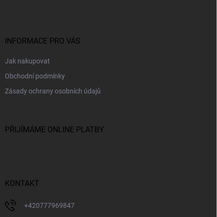
p
a
t
í
INFORMACE PRO VÁS
Jak nakupovat
Obchodní podmínky
Zásady ochrany osobních údajů
PŘIJÍMÁME ONLINE PLATBY
KONTAKT
+420777969847