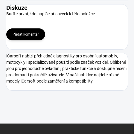
Diskuze
Buďte první, kdo napíše příspěvek k této položce.
Přidat komentář
iCarsoft nabízí přehledné diagnostiky pro osobní automobily,
motocykly i specializované použití podle značek vozidel. Oblíbené
jsou pro jednoduché ovládání, praktické funkce a dostupné řešení
pro domácí i pokročilé uživatele. V naší nabídce najdete různé
modely iCarsoft podle zaměření a kompatibility.
Z
á