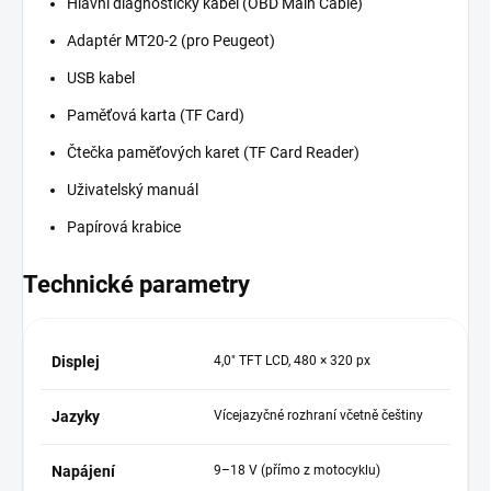
Hlavní diagnostický kabel (OBD Main Cable)
Adaptér MT20-2 (pro Peugeot)
USB kabel
Paměťová karta (TF Card)
Čtečka paměťových karet (TF Card Reader)
Uživatelský manuál
Papírová krabice
Technické parametry
Displej
4,0" TFT LCD, 480 × 320 px
Jazyky
Vícejazyčné rozhraní včetně češtiny
Napájení
9–18 V (přímo z motocyklu)