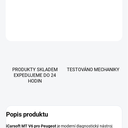
všech systémů, reset servisu, ABS, škrticí klapky a další funkce.
Doživotní aktualizace zdarma.
DETAILNÍ INFORMACE
ZEPTAT SE
PRODUKTY SKLADEM
TESTOVÁNO MECHANIKY
EXPEDUJEME DO 24
HODIN
Popis produktu
iCarsoft MT V6 pro Peugeot
je moderní diagnostický nástroj