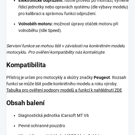
Elektronické odpružení:
nutné provést po montáži, výměně
řídicí jednotky nebo opravách systému (dle výbavy modelu)
pro kalibraci a správnou funkci odpružení.
Volnoběh motoru:
možnost úpravy otáček motoru při
volnoběhu (Idle Speed).
Servisní funkce se mohou lišit v závislosti na konkrétním modelu
motocyklu. Pro ověření kompatibility nás kontaktujte.
Kompatibilita
Přístroj je určen pro motocykly a skútry značky
Peugeot
. Rozsah
funkcí se může lišit podle konkrétního modelu a roku výroby.
Tabulka pro ověření podpory modelů a funkcí k nahlédnutí ZDE
Obsah balení
Diagnostická jednotka iCarsoft MT V6
Pevné ochranné pouzdro