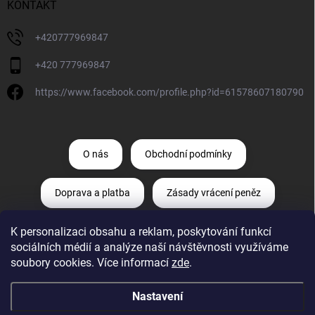
KONTAKT
+420777969847
+420 777969847
https://www.facebook.com/profile.php?id=61578607180790
O nás
Obchodní podmínky
Doprava a platba
Zásady vrácení peněz
K personalizaci obsahu a reklam, poskytování funkcí
Zásady ochrany osobních údajů
sociálních médií a analýze naší návštěvnosti využíváme
soubory cookies. Více informací
zde
.
Odstoupení od smlouvy
Reklamace
Nastavení