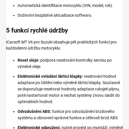
Automatická identifikace motocyklu (VIN, model, rok).
Doživotní bezplatné aktualizace softwaru.
5 funkcí rychlé údržby
iCarsoft MT V6 pro Suzuki obsahuje pět praktických funkcí pro
každodenní údržbu motocyklu:
Reset oleje:
podpora resetování kontrolky servisu po
výměně oleje.
Elektronické ovládání škrticí klapky:
resetování hodnot
adaptace po čištění nebo výměně škrticí klapky. Současně
se doporučuje resetovat hodnoty adaptace rukojeti plynu,
poté nastartovat motor a nechat systémy znovu sladit do
optimálních hodnot.
Odvzdušnění ABS:
funkce pro odvzdušnění brzdového
systému a obnovení správné funkce a citlivosti brzd ABS.
Elektronické odpružení:
nutné provést po montáži, výměně