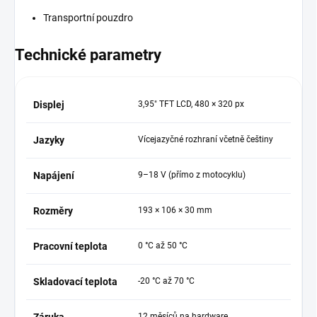
Transportní pouzdro
Technické parametry
Displej
3,95" TFT LCD, 480 × 320 px
Jazyky
Vícejazyčné rozhraní včetně češtiny
Napájení
9–18 V (přímo z motocyklu)
Rozměry
193 × 106 × 30 mm
Pracovní teplota
0 °C až 50 °C
Skladovací teplota
-20 °C až 70 °C
12 měsíců na hardware