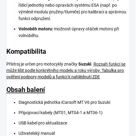
řídicí jednotky nebo opravách systému ESA (např. po
výměně modulu pružiny/tlumiče) pro kalibraci a správnou
funkci odpružení.
Volnoběh motoru:
možnost úpravy otáček motoru při
volnoběhu.
Kompatibilita
Přístroj je určen pro motocykly značky
Suzuki
.
Rozsah funkcí se
může lišit podle konkrétního modelu a roku výroby.
Tabulka pro
ověření podpory modelů a funkcí k nahlédnutí ZDE
Obsah balení
Diagnostická jednotka iCarsoft MT V6 pro Suzuki
Připojovací kabely (
MT01, MT04-1 a MT06-1
)
USB kabel pro aktualizace
Uživatelský manuál