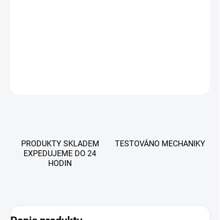
pro motocykly Suzuki. Umožňuje čtení a mazání chybových kódů,
zobrazení živých dat a vybrané servisní funkce. Přístroj je
dodáván s doživotními aktualizacemi zdarma a podporou více
jazyků včetně češtiny.
DETAILNÍ INFORMACE
ZEPTAT SE
PRODUKTY SKLADEM
TESTOVÁNO MECHANIKY
EXPEDUJEME DO 24
HODIN