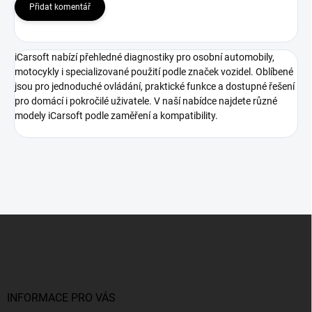
Přidat komentář
iCarsoft nabízí přehledné diagnostiky pro osobní automobily,
motocykly i specializované použití podle značek vozidel. Oblíbené
jsou pro jednoduché ovládání, praktické funkce a dostupné řešení
pro domácí i pokročilé uživatele. V naší nabídce najdete různé
modely iCarsoft podle zaměření a kompatibility.
Z
á
p
a
t
í
INFORMACE PRO VÁS