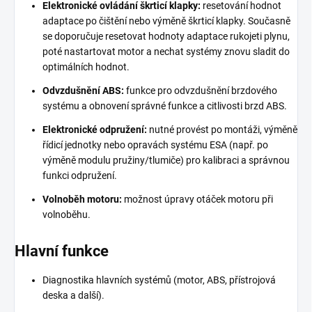
Elektronické ovládání škrticí klapky:
resetování hodnot
adaptace po čištění nebo výměně škrticí klapky. Současně
se doporučuje resetovat hodnoty adaptace rukojeti plynu,
poté nastartovat motor a nechat systémy znovu sladit do
optimálních hodnot.
Odvzdušnění ABS:
funkce pro odvzdušnění brzdového
systému a obnovení správné funkce a citlivosti brzd ABS.
Elektronické odpružení:
nutné provést po montáži, výměně
řídicí jednotky nebo opravách systému ESA (např. po
výměně modulu pružiny/tlumiče) pro kalibraci a správnou
funkci odpružení.
Volnoběh motoru:
možnost úpravy otáček motoru při
volnoběhu.
Hlavní funkce
Diagnostika hlavních systémů (motor, ABS, přístrojová
deska a další).