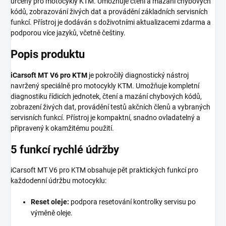
určený pro motocykly KTM. Umožňuje čtení a mazání chybových
kódů, zobrazování živých dat a provádění základních servisních
funkcí. Přístroj je dodáván s doživotními aktualizacemi zdarma a
podporou více jazyků, včetně češtiny.
Popis produktu
iCarsoft MT V6 pro KTM
je pokročilý diagnostický nástroj
navržený speciálně pro motocykly KTM. Umožňuje kompletní
diagnostiku řídicích jednotek, čtení a mazání chybových kódů,
zobrazení živých dat, provádění testů akčních členů a vybraných
servisních funkcí. Přístroj je kompaktní, snadno ovladatelný a
připravený k okamžitému použití.
5 funkcí rychlé údržby
iCarsoft MT V6 pro KTM obsahuje pět praktických funkcí pro
každodenní údržbu motocyklu:
Reset oleje:
podpora resetování kontrolky servisu po
výměně oleje.