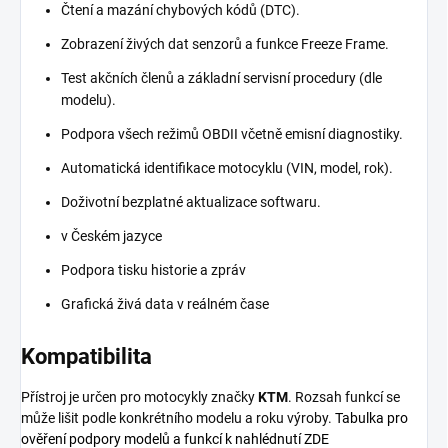
Čtení a mazání chybových kódů (DTC).
Zobrazení živých dat senzorů a funkce Freeze Frame.
Test akčních členů a základní servisní procedury (dle
modelu).
Podpora všech režimů OBDII včetně emisní diagnostiky.
Automatická identifikace motocyklu (VIN, model, rok).
Doživotní bezplatné aktualizace softwaru.
v Českém jazyce
Podpora tisku historie a zpráv
Grafická živá data v reálném čase
Kompatibilita
Přístroj je určen pro motocykly značky
KTM
. Rozsah funkcí se
může lišit podle konkrétního modelu a roku výroby.
Tabulka pro
ověření podpory modelů a funkcí k nahlédnutí ZDE