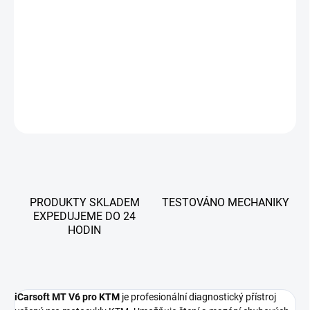
motocykly KTM. Umožňuje čtení a mazání chybových kódů,
zobrazení živých dat a vybrané servisní funkce. Přístroj je
dodáván s doživotními aktualizacemi zdarma a podporou více
jazyků včetně češtiny.
DETAILNÍ INFORMACE
ZEPTAT SE
PRODUKTY SKLADEM
TESTOVÁNO MECHANIKY
EXPEDUJEME DO 24
HODIN
iCarsoft MT V6 pro KTM
je profesionální diagnostický přístroj