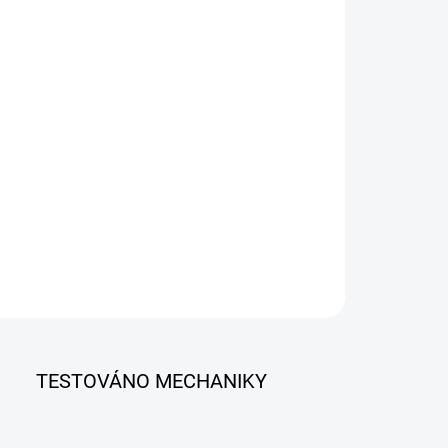
esionální diagnostika motocyklů iCarsoft MT Pro (model
) s 7" dotykovým displejem a kompletní podporou pro více
20 značek včetně BMW, Harley, Honda či Yamaha. Nabízí
bkovou diagnostiku všech jednotek (ECU), čtení a mazání
, živá data, akční členy a doživotní aktualizace softwaru
ma. Plně v češtině.
ILNÍ INFORMACE
ZEPTAT SE
TESTOVÁNO MECHANIKY