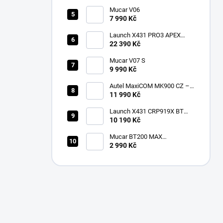
Mucar V06
7 990 Kč
Launch X431 PRO3 APEX
2026 CZ
22 390 Kč
Mucar V07 S
9 990 Kč
Autel MaxiCOM MK900 CZ –
2026 profesionální
11 990 Kč
diagnostika
Launch X431 CRP919X BT
Bluetooth
10 190 Kč
Mucar BT200 MAX
multiznačková diagnostika v
2 990 Kč
češtině