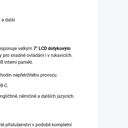
a další.
 Disponuje velkým
7" LCD dotykovým
y pro snadné ovládání i v rukavicích.
B interní paměti.
hodin nepřetržitého provozu.
SB-C.
angličtině, němčině a dalších jazycích.
té příslušenství v podobě kompletní