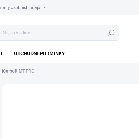
hrany osobních údajů
Hledat
T
OBCHODNÍ PODMÍNKY
iCarsoft MT PRO
Neohodnoceno
Podrobnosti hodnocení
ZNAČKA:
ICARSOFT
AKCE
16
13 
Měr
SK
cena