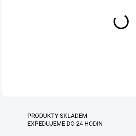
Prof
2025
než 
hlou
chyb
zdar
DETA
PRODUKTY SKLADEM
EXPEDUJEME DO 24 HODIN