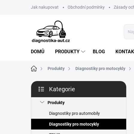
Přejít
Jak nakupovat
Obchodní podmínky
Zásady oc
na
obsah
DOMŮ
PRODUKTY
BLOG
KONTAK
Domů
Produkty
Diagnostiky pro motocykly
P
Kategorie
o
Přeskočit
s
kategorie
t
Produkty
r
Diagnostiky pro automobily
a
n
Diagnostiky pro motocykly
n