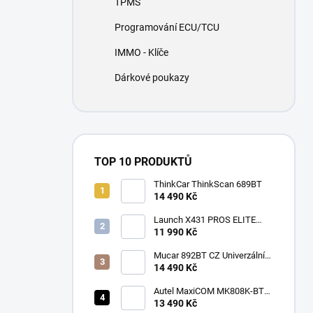
TPMS
í
p
Programování ECU/TCU
a
n
IMMO - Klíče
e
Dárkové poukazy
l
TOP 10 PRODUKTŮ
ThinkCar ThinkScan 689BT
14 490 Kč
Launch X431 PROS ELITE
2026
11 990 Kč
Mucar 892BT CZ Univerzální
diagnostika , CAN-FD, DOIP
14 490 Kč
Autel MaxiCOM MK808K-BT
CZ
13 490 Kč