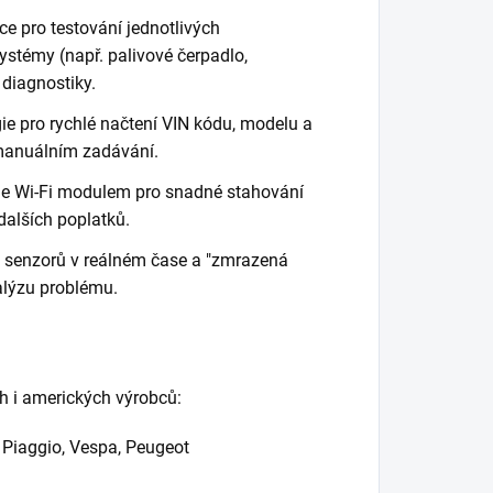
ce pro testování jednotlivých
stémy (např. palivové čerpadlo,
z diagnostiky.
e pro rychlé načtení VIN kódu, modelu a
 manuálním zadávání.
je Wi-Fi modulem pro snadné stahování
dalších poplatků.
 senzorů v reálném čase a "zmrazená
alýzu problému.
h i amerických výrobců:
 Piaggio, Vespa, Peugeot