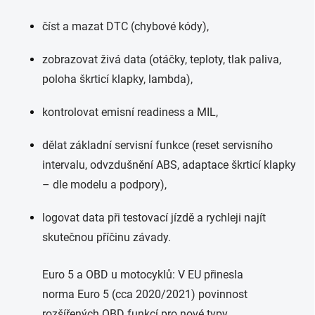
číst a mazat DTC (chybové kódy),
zobrazovat živá data (otáčky, teploty, tlak paliva,
poloha škrticí klapky, lambda),
kontrolovat emisní readiness a MIL,
dělat základní servisní funkce (reset servisního
intervalu, odvzdušnění ABS, adaptace škrticí klapky
– dle modelu a podpory),
logovat data při testovací jízdě a rychleji najít
skutečnou příčinu závady.
Euro 5 a OBD u motocyklů: V EU přinesla
norma Euro 5 (cca 2020/2021) povinnost
rozšířených OBD funkcí pro nové typy