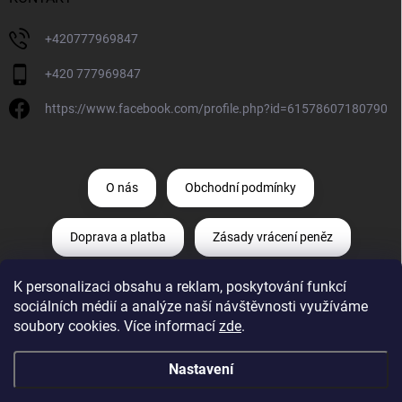
+420777969847
+420 777969847
https://www.facebook.com/profile.php?id=61578607180790
O nás
Obchodní podmínky
Doprava a platba
Zásady vrácení peněz
K personalizaci obsahu a reklam, poskytování funkcí
Zásady ochrany osobních údajů
sociálních médií a analýze naší návštěvnosti využíváme
soubory cookies. Více informací
zde
.
Odstoupení od smlouvy
Reklamace
Nastavení