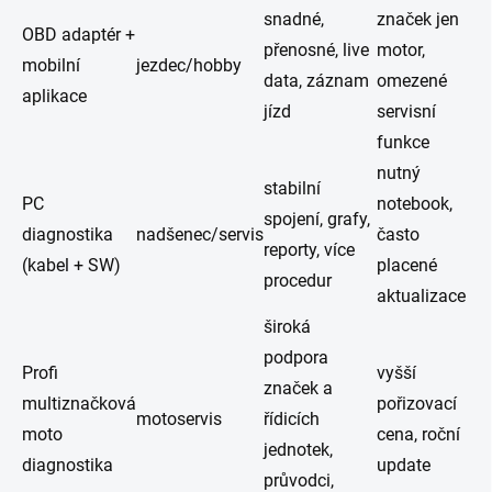
snadné,
značek jen
OBD adaptér +
přenosné, live
motor,
mobilní
jezdec/hobby
data, záznam
omezené
aplikace
jízd
servisní
funkce
nutný
stabilní
PC
notebook,
spojení, grafy,
diagnostika
nadšenec/servis
často
reporty, více
(kabel + SW)
placené
procedur
aktualizace
široká
podpora
Profi
vyšší
značek a
multiznačková
pořizovací
motoservis
řídicích
moto
cena, roční
jednotek,
diagnostika
update
průvodci,