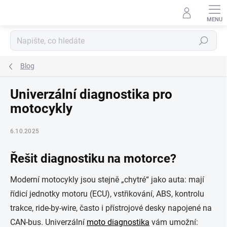
Přejít
na
obsah
Hledat
Blog
Univerzální diagnostika pro
motocykly
6.10.2025
Řešit diagnostiku na motorce?
Moderní motocykly jsou stejně „chytré“ jako auta: mají
řídicí jednotky motoru (ECU), vstřikování, ABS, kontrolu
trakce, ride-by-wire, často i přístrojové desky napojené na
CAN-bus. Univerzální
moto diagnostika
vám umožní: