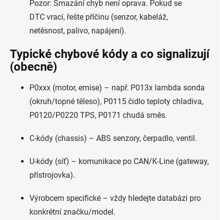
Pozor: Smazání chyb není oprava. Pokud se
DTC vrací, řešte příčinu (senzor, kabeláž,
netěsnost, palivo, napájení).
Typické chybové kódy a co signalizují
(obecně)
P0xxx (motor, emise) – např. P013x lambda sonda
(okruh/topné těleso), P0115 čidlo teploty chladiva,
P0120/P0220 TPS, P0171 chudá směs.
C-kódy (chassis) – ABS senzory, čerpadlo, ventil.
U-kódy (síť) – komunikace po CAN/K-Line (gateway,
přístrojovka).
Výrobcem specifické – vždy hledejte databázi pro
konkrétní značku/model.