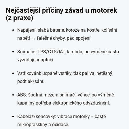
Nejčastější příčiny závad u motorek
(z praxe)
Napájení: slabá baterie, koroze na kostře, kolísání
napětí → falešné chyby, pád spojení.
Snímače: TPS/CTS/IAT, lambda; po výměně často
vyžadují adaptaci.
Vstřikování: ucpané vstřiky, tlak paliva, netěsný
podtlak/sání.
ABS: špatná mezera snímač–věnec, po výměně
kapaliny potřeba elektronického odvzdušnění.
Kabeláž/koncovky: vibrace motorky = časté
mikropraskliny a oxidace.