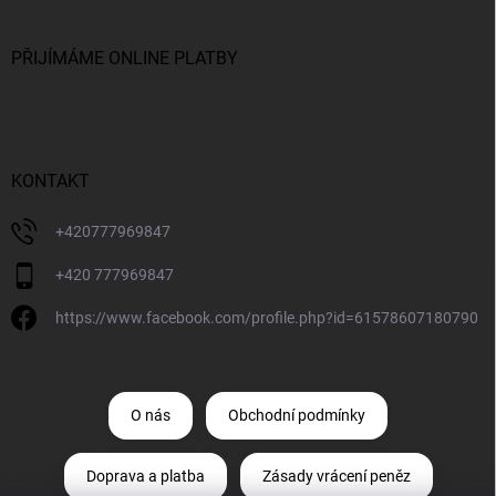
PŘIJÍMÁME ONLINE PLATBY
KONTAKT
+420777969847
+420 777969847
https://www.facebook.com/profile.php?id=61578607180790
O nás
Obchodní podmínky
Doprava a platba
Zásady vrácení peněz