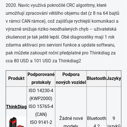
2020. Navíc využívá pokročilé CRC algoritmy, které
umožňují zpracování většího objemu dat (z 8 na 64 bajtů
v rámci CAN rámce), což zajišťuje rychlejší komunikaci a
výrazně snižuje riziko neodhalených chyb – uživatelská
zkušenost je tak ještě lepší. Obě diagnostiky mají 1 rok
zdarma aktivaci pro servisní funkce a update softwaru,
pak můžete zakoupit roční předplatné pro Thinkdiag za
cca 80 USD a 101 USD za Thinkdiag2
Podporované
Podpora
Produkt
Bluetooth
Jazyky
protokoly
nových vozidel
ISO 14230-4
(KWP2000)
ISO 15765-4
ThinkDiag
(CAN)
Žádné nové
Bluetooth
9
ISO 9141-2
modely
4.2
jazyků