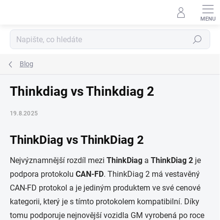
Přejít
na
obsah
Hledat
Blog
Thinkdiag vs Thinkdiag 2
19.8.2025
ThinkDiag vs ThinkDiag 2
Nejvýznamnější rozdíl mezi
ThinkDiag
a
ThinkDiag 2
je
podpora protokolu
CAN-FD
. ThinkDiag 2 má vestavěný
CAN-FD protokol a je jediným produktem ve své cenové
kategorii, který je s tímto protokolem kompatibilní. Díky
tomu podporuje nejnovější vozidla GM vyrobená po roce