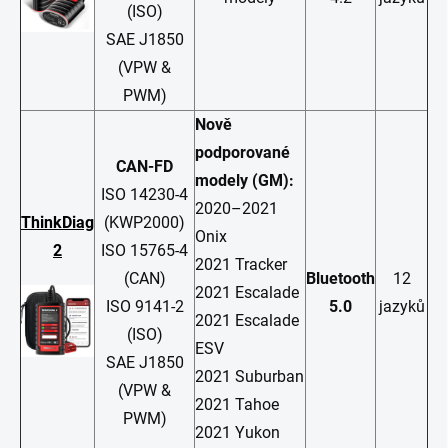
(ISO)
SAE J1850
(VPW &
PWM)
Nově
podporované
CAN-FD
modely (GM):
ISO 14230-4
2020–2021
ThinkDiag
(KWP2000)
Onix
2
ISO 15765-4
2021 Tracker
(CAN)
Bluetooth
12
2021 Escalade
ISO 9141-2
5.0
jazyků
2021 Escalade
(ISO)
ESV
SAE J1850
2021 Suburban
(VPW &
2021 Tahoe
PWM)
2021 Yukon