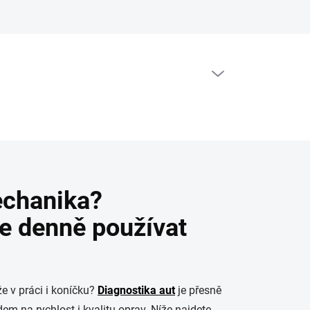
PRÁZDNÝ KOŠÍK
NÁKUPNÍ
KOŠÍK
echanika?
de denně používat
že v práci i koníčku?
Diagnostika aut
je přesně
em na rychlost i kvalitu oprav. Níže najdete