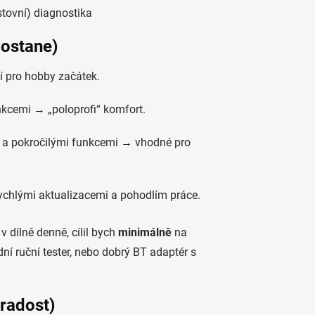
tovní) diagnostika
dostane)
í pro hobby začátek.
nkcemi → „poloprofi“ komfort.
k a pokročilými funkcemi → vhodné pro
rychlými aktualizacemi a pohodlím práce.
 dílně denně, cílil bych
minimálně
na
dní ruční tester, nebo dobrý BT adaptér s
 radost)