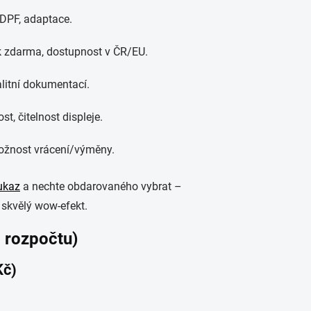
DPF, adaptace.
ok zdarma, dostupnost v ČR/EU.
alitní dokumentací.
st, čitelnost displeje.
možnost vrácení/výměny.
ukaz
a nechte obdarovaného vybrat –
 skvělý wow-efekt.
a rozpočtu)
Kč)