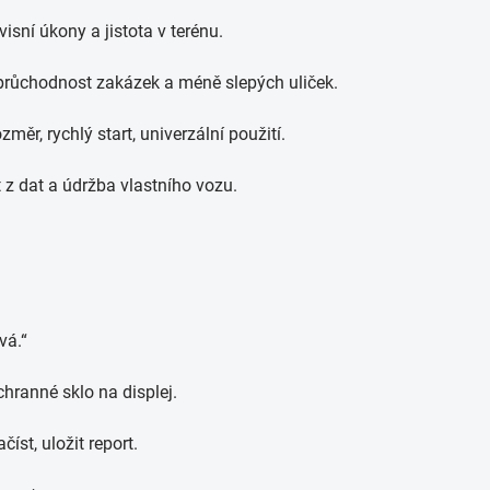
visní úkony a jistota v terénu.
průchodnost zakázek a méně slepých uliček.
měr, rychlý start, univerzální použití.
z dat a údržba vlastního vozu.
vá.“
chranné sklo na displej.
číst, uložit report.