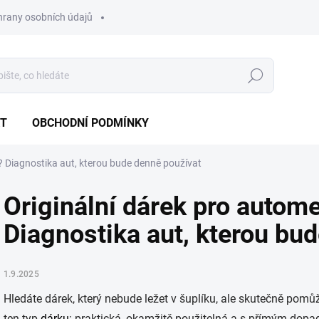
hrany osobních údajů
Hledat
T
OBCHODNÍ PODMÍNKY
? Diagnostika aut, kterou bude denně používat
Originální dárek pro autom
Diagnostika aut, kterou bu
1.9.2025
Hledáte dárek, který nebude ležet v šuplíku, ale skutečně pomů
ten typ
dárku
: praktická, okamžitě použitelná a s přímým dopad