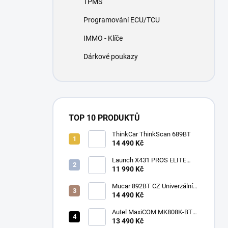
TPMS
í
p
Programování ECU/TCU
a
n
IMMO - Klíče
e
Dárkové poukazy
l
TOP 10 PRODUKTŮ
ThinkCar ThinkScan 689BT
14 490 Kč
Launch X431 PROS ELITE
2026
11 990 Kč
Mucar 892BT CZ Univerzální
diagnostika , CAN-FD, DOIP
14 490 Kč
Autel MaxiCOM MK808K-BT
CZ
13 490 Kč