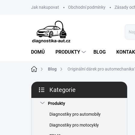
Přejít
Jak nakupovat
Obchodní podmínky
Zásady oc
na
obsah
DOMŮ
PRODUKTY
BLOG
KONTAK
Domů
Blog
Originální dárek pro automechanika
P
Kategorie
o
Přeskočit
s
kategorie
t
Produkty
r
Diagnostiky pro automobily
a
n
Diagnostiky pro motocykly
n