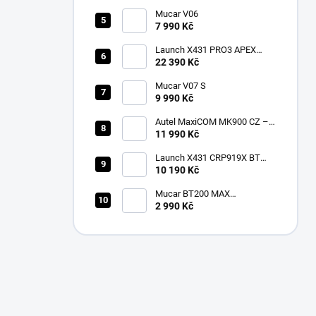
Mucar V06
7 990 Kč
Launch X431 PRO3 APEX
2026 CZ
22 390 Kč
Mucar V07 S
9 990 Kč
Autel MaxiCOM MK900 CZ –
2026 profesionální
11 990 Kč
diagnostika
Launch X431 CRP919X BT
Bluetooth
10 190 Kč
Mucar BT200 MAX
multiznačková diagnostika v
2 990 Kč
češtině