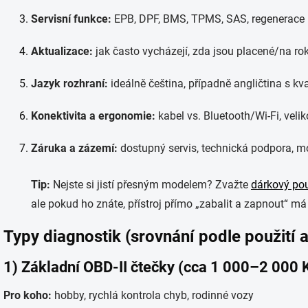
Servisní funkce:
EPB, DPF, BMS, TPMS, SAS, regenerace 
Aktualizace:
jak často vycházejí, zda jsou placené/na r
Jazyk rozhraní:
ideálně čeština, případně angličtina s kv
Konektivita a ergonomie:
kabel vs. Bluetooth/Wi-Fi, veliko
Záruka a zázemí:
dostupný servis, technická podpora, 
Tip:
Nejste si jistí přesným modelem? Zvažte
dárkový po
ale pokud ho znáte, přístroj přímo „zabalit a zapnout“ má
Typy diagnostik (srovnání podle použití 
1) Základní OBD-II čtečky (cca 1 000–2 000 
Pro koho:
hobby, rychlá kontrola chyb, rodinné vozy