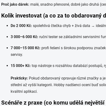
Proč jako dárek:
malé, snadno přenosné, dobré jako druhá (ces
Kolik investovat (a co za to obdarovaný 
Do 2 000 Kč:
spolehlivá čtečka chyb + živá data → ideáln
3 000–6 000 Kč:
ruční tester se základními servisními fu
7 000–15 000 Kč:
profi řešení s širokou podporou znače
servisy.
15 000+ Kč:
top nástroje s rozsáhlou databází postupů, 
Prakticky:
Pokud obdarovaný opravuje různé značky a je v
střední až vyšší kategorii. Hobby nadšenci ocení buď soli
kvalitní aplikací.
Scénáře z praxe (co komu udělá největší