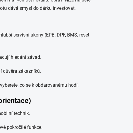
dnotu dává smysl do dárku investovat.
lubší servisní úkony (EPB, DPF, BMS, reset
acují hledání závad.
ší důvěra zákazníků.
 – vyberete, co se k obdarovanému hodí.
orientace)
obilní technik.
ově pokročilé funkce.