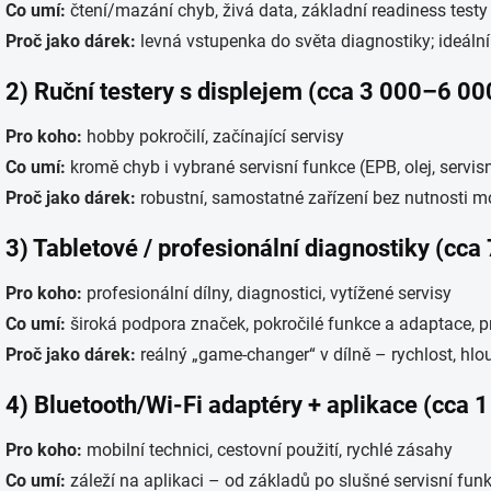
Co umí:
čtení/mazání chyb, živá data, základní readiness testy
Proč jako dárek:
levná vstupenka do světa diagnostiky; ideáln
2) Ruční testery s displejem (cca 3 000–6 00
Pro koho:
hobby pokročilí, začínající servisy
Co umí:
kromě chyb i vybrané servisní funkce (EPB, olej, servisní
Proč jako dárek:
robustní, samostatné zařízení bez nutnosti mo
3) Tabletové / profesionální diagnostiky (cc
Pro koho:
profesionální dílny, diagnostici, vytížené servisy
Co umí:
široká podpora značek, pokročilé funkce a adaptace, pr
Proč jako dárek:
reálný „game-changer“ v dílně – rychlost, hlo
4) Bluetooth/Wi-Fi adaptéry + aplikace (cca
Pro koho:
mobilní technici, cestovní použití, rychlé zásahy
Co umí:
záleží na aplikaci – od základů po slušné servisní fun