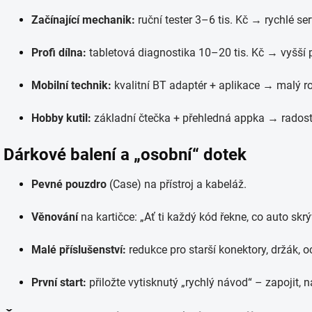
Začínající mechanik:
ruční tester 3–6 tis. Kč → rychlé ser
Profi dílna:
tabletová diagnostika 10–20 tis. Kč → vyšší 
Mobilní technik:
kvalitní BT adaptér + aplikace → malý roz
Hobby kutil:
základní čtečka + přehledná appka → radost 
Dárkové balení a „osobní“ dotek
Pevné pouzdro
(Case) na přístroj a kabeláž.
Věnování
na kartičce: „Ať ti každý kód řekne, co auto skrý
Malé příslušenství:
redukce pro starší konektory, držák, o
První start:
přiložte vytisknutý „rychlý návod“ – zapojit, na