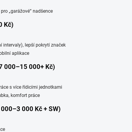
í pro „garážové“ nadšence
0 Kč)
 intervaly), lepší pokrytí značek
bilní aplikace
a 7 000–15 000+ Kč)
áce s více řídicími jednotkami
ubka, komfort práce
 1 000–3 000 Kč + SW)
kce