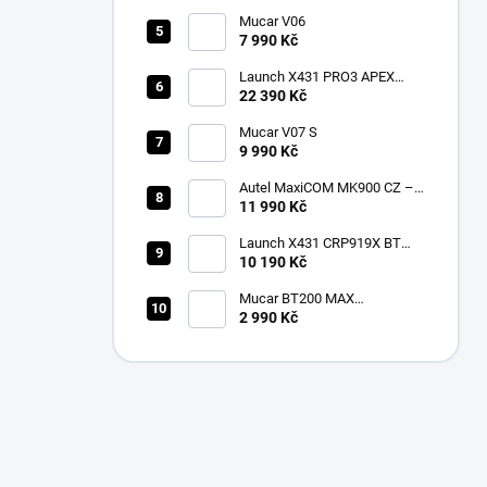
Mucar V06
7 990 Kč
Launch X431 PRO3 APEX
2026 CZ
22 390 Kč
Mucar V07 S
9 990 Kč
Autel MaxiCOM MK900 CZ –
2026 profesionální
11 990 Kč
diagnostika
Launch X431 CRP919X BT
Bluetooth
10 190 Kč
Mucar BT200 MAX
multiznačková diagnostika v
2 990 Kč
češtině