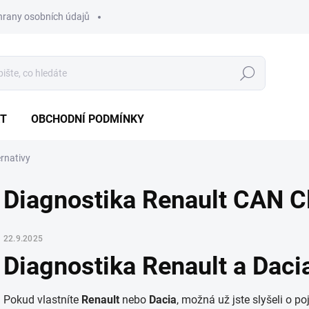
hrany osobních údajů
Hledat
T
OBCHODNÍ PODMÍNKY
ernativy
Diagnostika Renault CAN Cli
22.9.2025
Diagnostika Renault a Dacia
Pokud vlastníte
Renault
nebo
Dacia
, možná už jste slyšeli o p