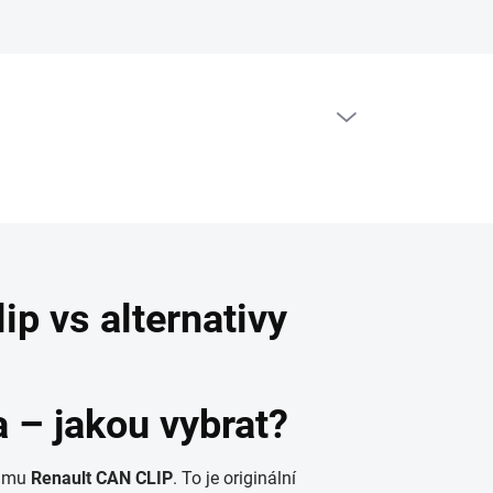
PRÁZDNÝ KOŠÍK
NÁKUPNÍ
KOŠÍK
p vs alternativy
 – jakou vybrat?
ojmu
Renault CAN CLIP
. To je originální