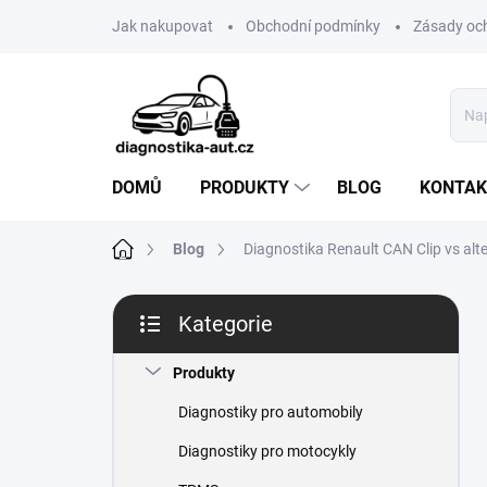
Přejít
Jak nakupovat
Obchodní podmínky
Zásady oc
na
obsah
DOMŮ
PRODUKTY
BLOG
KONTAK
Domů
Blog
Diagnostika Renault CAN Clip vs alt
P
Kategorie
o
Přeskočit
s
kategorie
t
Produkty
r
Diagnostiky pro automobily
a
n
Diagnostiky pro motocykly
n