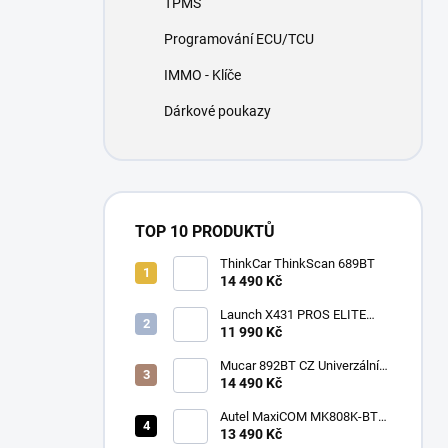
TPMS
í
p
Programování ECU/TCU
a
n
IMMO - Klíče
e
Dárkové poukazy
l
TOP 10 PRODUKTŮ
ThinkCar ThinkScan 689BT
14 490 Kč
Launch X431 PROS ELITE
2026
11 990 Kč
Mucar 892BT CZ Univerzální
diagnostika , CAN-FD, DOIP
14 490 Kč
Autel MaxiCOM MK808K-BT
CZ
13 490 Kč