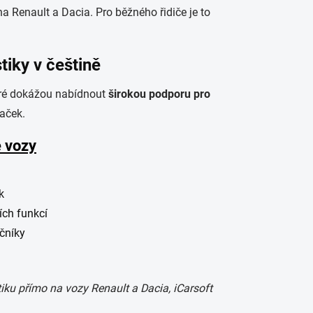
 na Renault a Dacia. Pro běžného řidiče je to
tiky v češtině
které dokážou nabídnout
širokou podporu pro
naček.
é vozy
k
ích funkcí
ečníky
ku přímo na vozy Renault a Dacia, iCarsoft