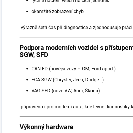
rychlé načtení všech řídicích jednotek
okamžité zobrazení chyb
výrazně šetří čas při diagnostice a zjednodušuje práci
Podpora moderních vozidel s přístup
SGW, SFD
CAN FD (novější vozy – GM, Ford apod.)
FCA SGW (Chrysler, Jeep, Dodge…)
VAG SFD (nové VW, Audi, Škoda)
připraveno i pro moderní auta, kde levné diagnostiky 
Výkonný hardware