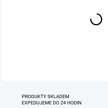
Aute
auto
jedn
prot
test
řeše
DETA
PRODUKTY SKLADEM
EXPEDUJEME DO 24 HODIN