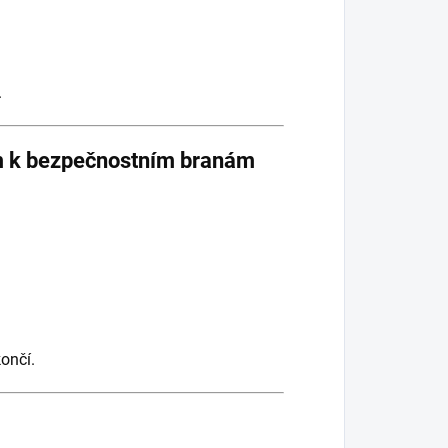
.
em k bezpečnostním branám
končí.