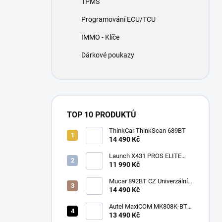
TPMS
í
p
Programování ECU/TCU
a
n
IMMO - Klíče
e
Dárkové poukazy
l
TOP 10 PRODUKTŮ
ThinkCar ThinkScan 689BT
14 490 Kč
Launch X431 PROS ELITE
2026
11 990 Kč
Mucar 892BT CZ Univerzální
diagnostika , CAN-FD, DOIP
14 490 Kč
Autel MaxiCOM MK808K-BT
CZ
13 490 Kč