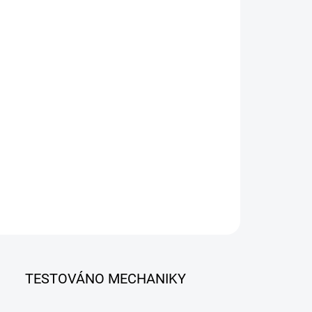
−
+
Přidat do košíku
l MaxiDiag MD906 Pro je pokročilá bezdrátová
diagnostika s kompletní diagnostikou všech řídicích
otek, 11 servisními funkcemi a podporou moderních
okolů včetně CAN FD. Nabízí Auto VIN, Auto Scan, aktivní
y a doživotní aktualizace zdarma, což z něj dělá ideální
ní pro domácí mechaniky i menší autoservisy.
ILNÍ INFORMACE
ZEPTAT SE
TESTOVÁNO MECHANIKY