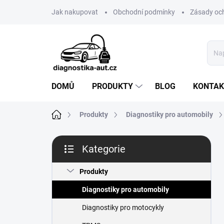
Přejít
Jak nakupovat
Obchodní podmínky
Zásady oc
na
obsah
DOMŮ
PRODUKTY
BLOG
KONTAK
Domů
Produkty
Diagnostiky pro automobily
P
Kategorie
o
Přeskočit
s
kategorie
t
Produkty
r
Diagnostiky pro automobily
a
n
Diagnostiky pro motocykly
n