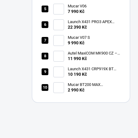
Mucar V06
7 990 Kč
Launch X431 PRO3 APEX
2026 CZ
22 390 Kč
Mucar V07 S
9 990 Kč
Autel MaxiCOM MK900 CZ –
2026 profesionální
11 990 Kč
diagnostika
Launch X431 CRP919X BT
Bluetooth
10 190 Kč
Mucar BT200 MAX
multiznačková diagnostika v
2 990 Kč
češtině