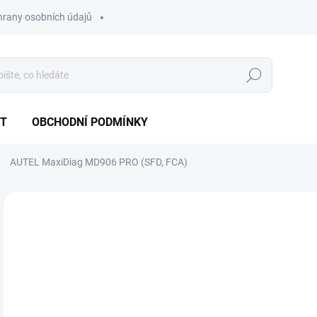
hrany osobních údajů
Hledat
T
OBCHODNÍ PODMÍNKY
AUTEL MaxiDiag MD906 PRO (SFD, FCA)
Neohodnoceno
Podrobnosti hodnocení
ZNAČKA:
AUTEL
AKCE
10
7 5
Měr
SK
cena